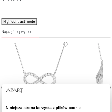
High-contrast mode
Najczęściej wybierane
 -
Naszyjnik z białego złota z brylantami
Naszyjnik z białego złota z 
laboratoryjnymi - nieskończoność - 0,25
perłą South Sea - próba 75
ct - próba 585
Niniejsza strona korzysta z plików cookie