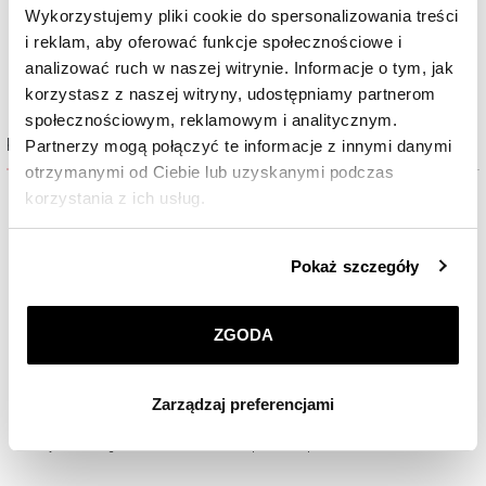
3 690
zł
25 990
zł
Wykorzystujemy pliki cookie do spersonalizowania treści
i reklam, aby oferować funkcje społecznościowe i
analizować ruch w naszej witrynie. Informacje o tym, jak
korzystasz z naszej witryny, udostępniamy partnerom
społecznościowym, reklamowym i analitycznym.
Kolekcja Sensual Pearls
Partnerzy mogą połączyć te informacje z innymi danymi
otrzymanymi od Ciebie lub uzyskanymi podczas
korzystania z ich usług.
Szczegółowe informacje o zasadach wykorzystania
Pokaż szczegóły
przez nas plików cookie znajdziesz w
Polityce
prywatności
.
ZGODA
Klikając
ZGODA
wyrażasz zgodę na zainstalowanie
wszystkich rodzajów plików cookie, z których
Zarządzaj preferencjami
korzystamy. Możesz również wybrać jaki rodzaj plików
cookie zainstalujemy na Twoim urządzeniu, klikając
Kolczyki z żółtego złota z diamentami i perłami - próba 585
Zarządzaj preferencjami
. W każdej chwili możesz
dokonać zmiany wybranych przez Ciebie plików cookie.