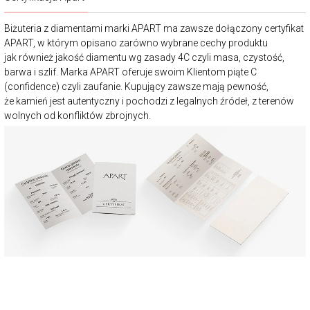
Biżuteria z diamentami marki APART ma zawsze dołączony certyfikat
APART, w którym opisano zarówno wybrane cechy produktu
jak również jakość diamentu wg zasady 4C czyli masa, czystość,
barwa i szlif. Marka APART oferuje swoim Klientom piąte C
(confidence) czyli zaufanie. Kupujący zawsze mają pewność,
że kamień jest autentyczny i pochodzi z legalnych źródeł, z terenów
wolnych od konfliktów zbrojnych.