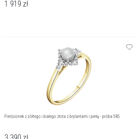
1 919
zł
Pierścionek z żółtego i białego złota z brylantami i perłą - próba 585
3 390
zł