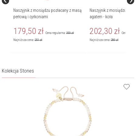
Naszyjnik z mosiądzu pozłacany z masą
Naszyjnik z mosiądzu pozł
perłową i cyrkoniami
agatem - koła
179,50
zł
202,30
zł
Cena regularna:
359
zł
Cena regul
Najniższa cena:
251
zł
Najniższa cena:
289
zł
Kolekcja Stones