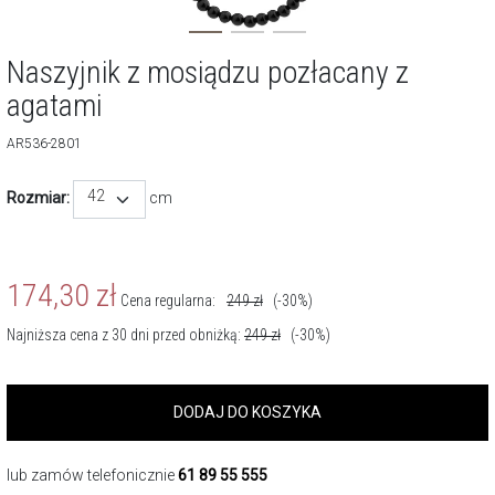
Naszyjnik z mosiądzu pozłacany z
agatami
AR536-2801
42
Rozmiar:
cm
174,30
zł
Cena regularna:
249
zł
(-30%)
Najniższa cena z 30 dni przed obniżką:
249
zł
(-30%)
DODAJ DO KOSZYKA
lub zamów telefonicznie
61 89 55 555