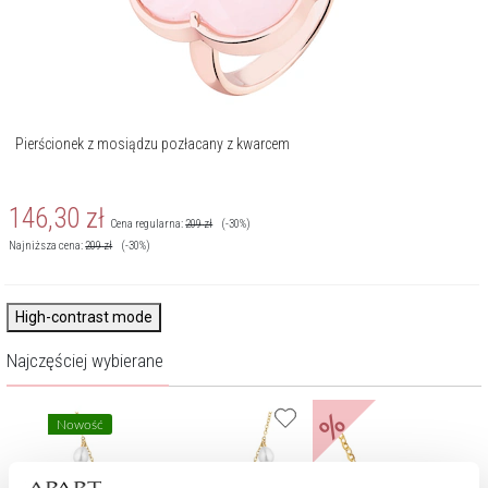
Pierścionek z mosiądzu pozłacany z kwarcem
146,30
zł
Cena regularna:
209
zł
(-30%)
Najniższa cena:
209
zł
(-30%)
High-contrast mode
Najczęściej wybierane
%
Nowość