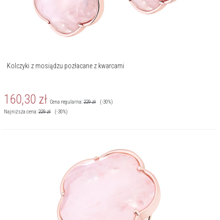
Kolczyki z mosiądzu pozłacane z kwarcami
160,30
zł
Cena regularna:
229
zł
(-30%)
Najniższa cena:
229
zł
(-30%)