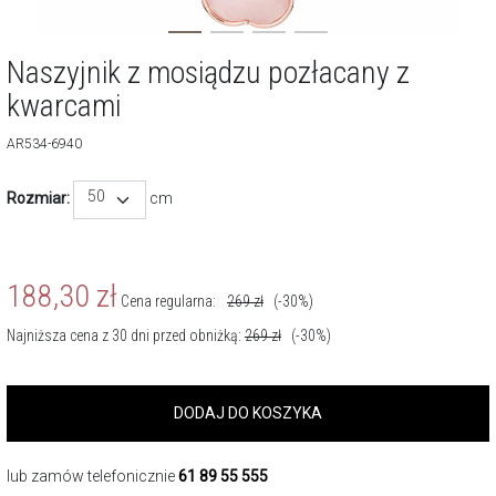
Naszyjnik z mosiądzu pozłacany z
kwarcami
AR534-6940
50
Rozmiar:
cm
188,30
zł
Cena regularna:
269
zł
(-30%)
Najniższa cena z 30 dni przed obniżką:
269
zł
(-30%)
DODAJ DO KOSZYKA
lub zamów telefonicznie
61 89 55 555