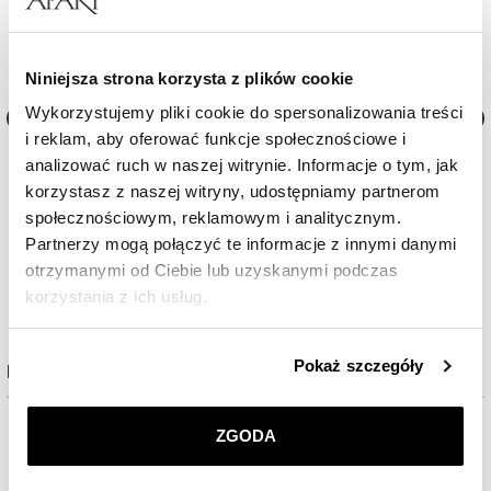
Niniejsza strona korzysta z plików cookie
Wykorzystujemy pliki cookie do spersonalizowania treści
i reklam, aby oferować funkcje społecznościowe i
Naszyjnik z mosiądzu pozłacany z
Naszyjnik z mosiądzu pozł
analizować ruch w naszej witrynie. Informacje o tym, jak
perłami
agatem - koła
korzystasz z naszej witryny, udostępniamy partnerom
społecznościowym, reklamowym i analitycznym.
189
zł
202,30
zł
Cena regul
Partnerzy mogą połączyć te informacje z innymi danymi
Najniższa cena:
289
zł
otrzymanymi od Ciebie lub uzyskanymi podczas
korzystania z ich usług.
Szczegółowe informacje o zasadach wykorzystania
Pokaż szczegóły
Kolekcja Stones
przez nas plików cookie znajdziesz w
Polityce
prywatności
.
ZGODA
Klikając
ZGODA
wyrażasz zgodę na zainstalowanie
wszystkich rodzajów plików cookie, z których