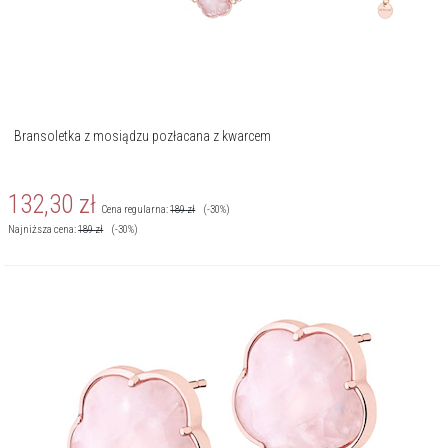
Bransoletka z mosiądzu pozłacana z kwarcem
132,30
zł
Cena regularna:
189
zł
(-30%)
Najniższa cena:
189
zł
(-30%)