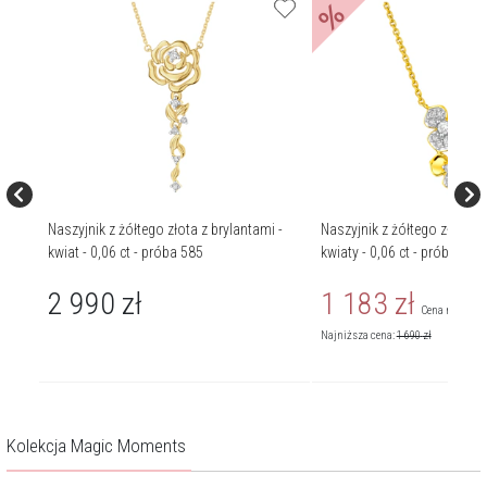
%
 -
Naszyjnik z żółtego złota z brylantami -
Naszyjnik z żółtego złota z
kwiat - 0,06 ct - próba 585
kwiaty - 0,06 ct - próba 375
2 990
zł
1 183
zł
Cena regularn
Najniższa cena:
1 690
zł
Kolekcja Magic Moments