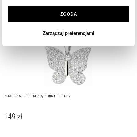
prywatności
.
ZGODA
Klikając
ZGODA
wyrażasz zgodę na zainstalowanie
wszystkich rodzajów plików cookie, z których
Zarządzaj preferencjami
korzystamy. Możesz również wybrać jaki rodzaj plików
cookie zainstalujemy na Twoim urządzeniu, klikając
Zarządzaj preferencjami
. W każdej chwili możesz
dokonać zmiany wybranych przez Ciebie plików cookie.
Zawieszka srebrna z cyrkoniami - motyl
149
zł