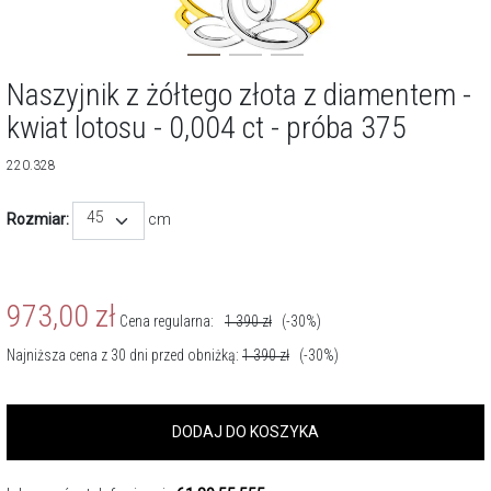
Naszyjnik z żółtego złota z diamentem -
kwiat lotosu - 0,004 ct - próba 375
220.328
45
Rozmiar:
cm
973,00
zł
Cena regularna:
1 390
zł
(-30%)
Najniższa cena z 30 dni przed obniżką:
1 390
zł
(-30%)
DODAJ DO KOSZYKA