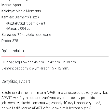
Marka
:
Apart
Kolekcja:
Magic Moments
Kamień:
Diament (1 szt.)
Kształt/Szlif:
ośmiokant
Masa:
0,004 ct
Surowiec:
Żółte złoto rodowane
Próba:
375
Opis produktu
Długość regulowana 45 cm lub 42 cm lub 39 cm.
Element ozdobny o wymiarach 15 x 12 mm.
Certyfikacja Apart
Biżuteria z diamentami marki APART ma zawsze dołączony certyfikat
APART, w którym opisano zarówno wybrane cechy produktu
jak również jakość diamentu wg zasady 4C czyli masa, czystość,
barwa i szlif. Marka APART oferuje swoim Klientom piąte C