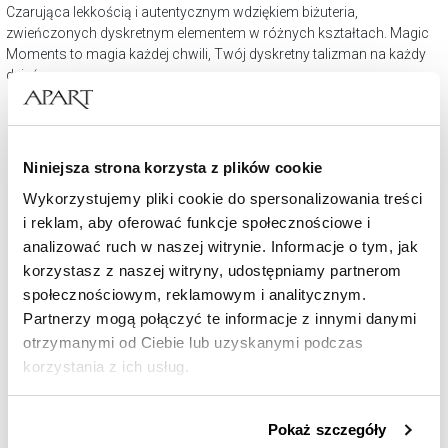
Czarująca lekkością i autentycznym wdziękiem biżuteria,
zwieńczonych dyskretnym elementem w różnych kształtach. Magic
Moments to magia każdej chwili, Twój dyskretny talizman na każdy
dzień.
Niniejsza strona korzysta z plików cookie
Wykorzystujemy pliki cookie do spersonalizowania treści
i reklam, aby oferować funkcje społecznościowe i
analizować ruch w naszej witrynie. Informacje o tym, jak
korzystasz z naszej witryny, udostępniamy partnerom
społecznościowym, reklamowym i analitycznym.
Partnerzy mogą połączyć te informacje z innymi danymi
Kolczyki srebrne z cyrkoniami - motyle
otrzymanymi od Ciebie lub uzyskanymi podczas
korzystania z ich usług.
169
zł
Szczegółowe informacje o zasadach wykorzystania
Pokaż szczegóły
przez nas plików cookie znajdziesz w
Polityce