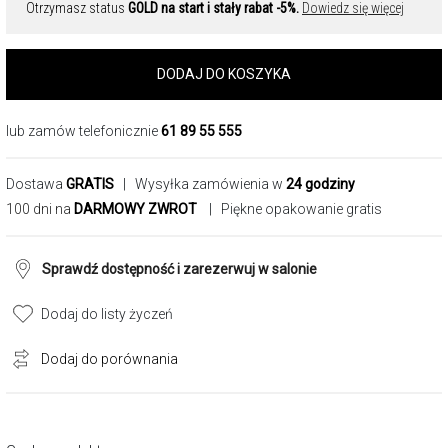
Otrzymasz status
GOLD na start i stały rabat -5%.
Dowiedz się więcej
DODAJ DO KOSZYKA
lub zamów telefonicznie
61 89 55 555
Dostawa
GRATIS
| Wysyłka zamówienia w
24 godziny
100 dni na
DARMOWY ZWROT
| Piękne opakowanie gratis
Sprawdź dostępność i zarezerwuj w salonie
Dodaj do listy życzeń
Dodaj do porównania