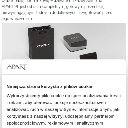
oraz torebką upominkową – dzięki temu każdy zakup na
APART.PL jest od razu kompletnym, gotowym prezentem,
nie wymagającym żadnych dodatkowych przygotowań przed
jego wręczeniem.
Niniejsza strona korzysta z plików cookie
Wykorzystujemy pliki cookie do spersonalizowania treści
i reklam, aby oferować funkcje społecznościowe i
High-contrast mode
analizować ruch w naszej witrynie. Informacje o tym, jak
Najczęściej wybierane
korzystasz z naszej witryny, udostępniamy partnerom
społecznościowym, reklamowym i analitycznym.