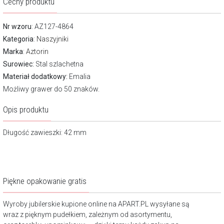
Cechy produktu
Nr wzoru
: AZ127-4864
Kategoria
:
Naszyjniki
Marka
:
Aztorin
Surowiec:
Stal szlachetna
Materiał dodatkowy:
Emalia
Możliwy grawer do 50 znaków.
Opis produktu
Długość zawieszki: 42 mm
Piękne opakowanie gratis
Wyroby jubilerskie kupione online na APART.PL wysyłane są
wraz z pięknym pudełkiem, zależnym od asortymentu,