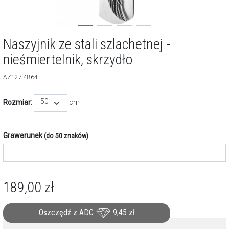
Naszyjnik ze stali szlachetnej -
nieśmiertelnik, skrzydło
AZ127-4864
50
Rozmiar:
cm
Grawerunek
(do 50 znaków)
189,00
zł
Oszczędź z ADC
9,45
zł