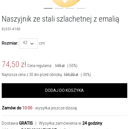
Naszyjnik ze stali szlachetnej z emalią
EL531-4165
42
Rozmiar:
cm
74,50
zł
Cena regularna:
149
zł
(-50%)
Najniższa cena z 30 dni przed obniżką:
104,30
zł
(-30%)
DODAJ DO KOSZYKA
Zamów do
10:00
- wysyłka jeszcze dzisiaj
Dostawa
GRATIS
| Wysyłka zamówienia w
24 godziny