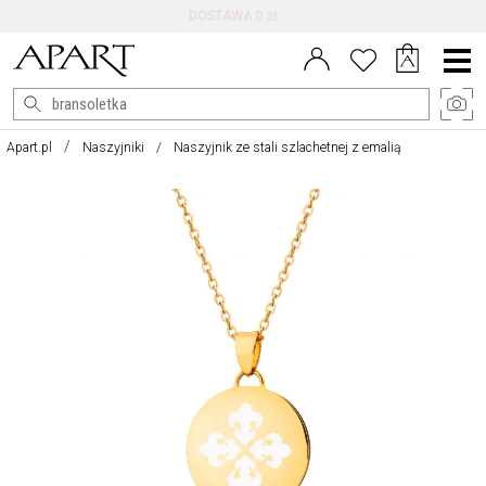
DARMOWE ZWROTY DO 100 DNI
Menu
główne
Apart.pl
Naszyjniki
Naszyjnik ze stali szlachetnej z emalią