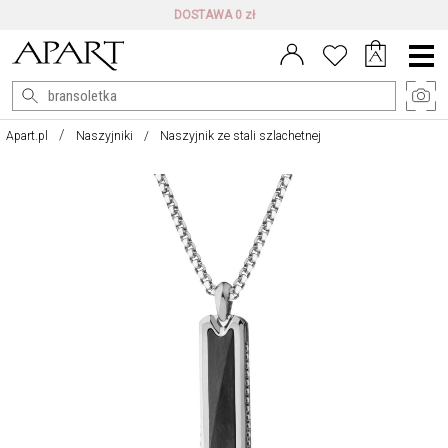
DARMOWE ZWROTY DO 100 DNI
Menu
główne
Apart.pl
Naszyjniki
Naszyjnik ze stali szlachetnej