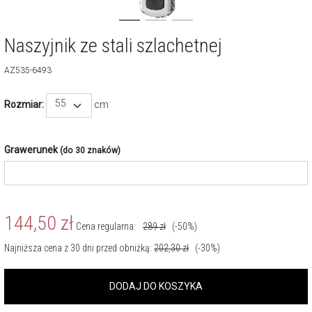
Naszyjnik ze stali szlachetnej
AZ535-6493
55
Rozmiar:
cm
Grawerunek
(do 30 znaków)
144,50
zł
Cena regularna:
289
zł
(-50%)
Najniższa cena z 30 dni przed obniżką:
202,30
zł
(-30%)
DODAJ DO KOSZYKA