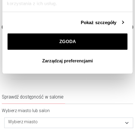
korzystania z ich usług.
Szczegółowe informacje o zasadach wykorzystania
Pokaż szczegóły
przez nas plików cookie znajdziesz w
Polityce
prywatności
.
Naszyjnik ze stali szlachetnej -
Naszyjnik ze stali szlachetn
ZGODA
nieśmiertelnik
Klikając
ZGODA
wyrażasz zgodę na zainstalowanie
wszystkich rodzajów plików cookie, z których
159
zł
189
zł
Zarządzaj preferencjami
korzystamy. Możesz również wybrać jaki rodzaj plików
cookie zainstalujemy na Twoim urządzeniu, klikając
Zarządzaj preferencjami
. W każdej chwili możesz
dokonać zmiany wybranych przez Ciebie plików cookie.
Sprawdź dostępność w salonie
Wybierz miasto lub salon
Wybierz miasto