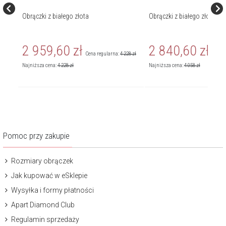
Obrączki z białego złota
Obrączki z białego złota
2 959,60
zł
2 840,60
zł
138
zł
Cena regularna:
4 228
zł
Cena r
Najniższa cena:
4 228
zł
Najniższa cena:
4 058
zł
Pomoc przy zakupie
Rozmiary obrączek
Jak kupować w eSklepie
Wysyłka i formy płatności
Apart Diamond Club
Regulamin sprzedaży