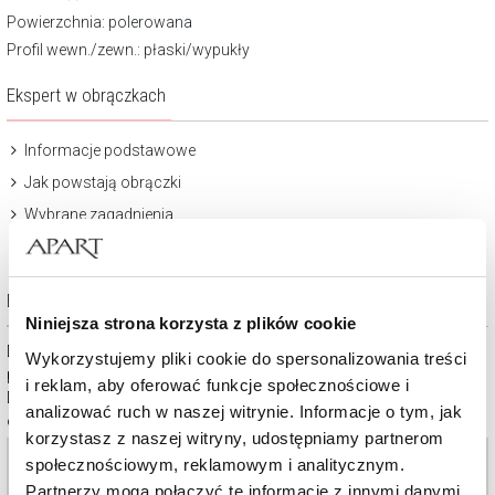
Powierzchnia:
polerowana
Profil wewn./zewn.: płaski/wypukły
Ekspert w obrączkach
Informacje podstawowe
Jak powstają obrączki
Wybrane zagadnienia
Eleganckie opakowanie
Niniejsza strona korzysta z plików cookie
Dbanie o obrączki powinno być naturalnym rytuałem, podobnie jak
Wykorzystujemy pliki cookie do spersonalizowania treści
pielęgnowanie uczucia, które symbolizują.
i reklam, aby oferować funkcje społecznościowe i
Dlatego do każdej pary obrączek dołączamy eleganckie opakowanie
analizować ruch w naszej witrynie. Informacje o tym, jak
oraz specjalną ściereczkę do ich czyszczenia.
korzystasz z naszej witryny, udostępniamy partnerom
społecznościowym, reklamowym i analitycznym.
Partnerzy mogą połączyć te informacje z innymi danymi