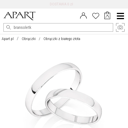
DARMOWE ZWROTY DO 100 DNI
Menu
główne
Apart.pl
Obrączki
Obrączki z białego złota