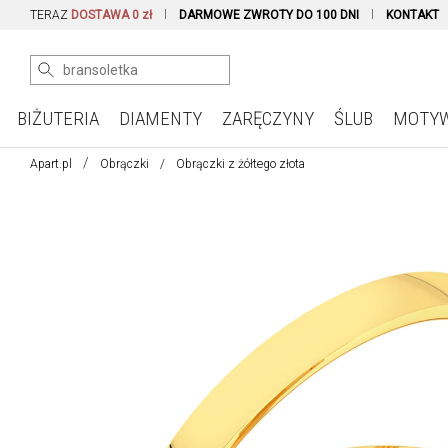
TERAZ
DOSTAWA 0 zł
DARMOWE ZWROTY DO 100 DNI
KONTAKT
BIŻUTERIA
DIAMENTY
ZARĘCZYNY
ŚLUB
MOTY
Apart.pl
Obrączki
Obrączki z żółtego złota