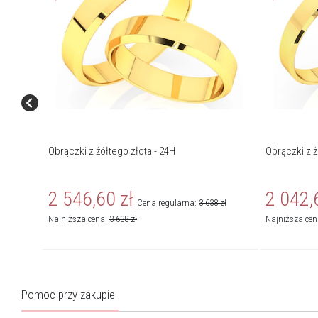
Obrączki z żółtego złota - 24H
Obrączki z ż
2 546,60
zł
2 042,
Cena regularna:
3 638
zł
Najniższa cena:
3 638
zł
Najniższa ce
Pomoc przy zakupie