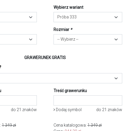
Wybierz wariant
Próba 333
Rozmiar
*
-- Wybierz --
GRAWERUNEK GRATIS
u
Treść grawerunku
do 21 znaków
Dodaj symbol
do 21 znaków
:
1 349
zł
Cena katalogowa:
1 349
zł