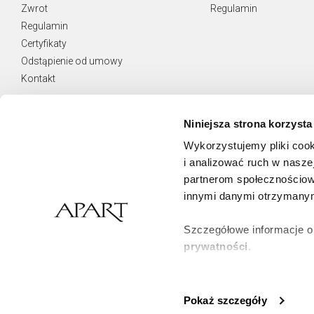
Zwrot
Regulamin
Regulamin
Certyfikaty
Odstąpienie od umowy
Kontakt
Niniejsza strona korzysta
Wykorzystujemy pliki cook
NEWSLETTER
i analizować ruch w naszej
Otrzymuj najnowsze oferty.
partnerom społecznościow
innymi danymi otrzymanymi
Zamawiam usługę Newsletter i wyrażam zgodę
na świadczenie jej na podstawie
Regulaminu Usługi Newsletter
Szczegółowe informacje o
prywatności
.
Zapisz się
Klikając
ZGODA
wyrażasz 
korzystamy. Możesz równie
Pokaż szczegóły
klikając
Zarządzaj prefer