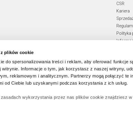
CSR
Kariera
Sprzeda
Regulami
Polityka
Informac
Teksty p
 z plików cookie
Zgłaszan
ie do spersonalizowania treści i reklam, aby oferować funkcje 
 witrynie. Informacje o tym, jak korzystasz z naszej witryny, u
ym, reklamowym i analitycznym. Partnerzy mogą połączyć te i
 od Ciebie lub uzyskanymi podczas korzystania z ich usług.
 zasadach wykorzystania przez nas plików cookie znajdziesz 
zgodę na zainstalowanie wszystkich rodzajów plików cookie, z
ż wybrać jaki rodzaj plików cookie zainstalujemy na Twoim ur
Copyright © 2026 Apart
encjami
. W każdej chwili możesz dokonać zmiany wybranych pr