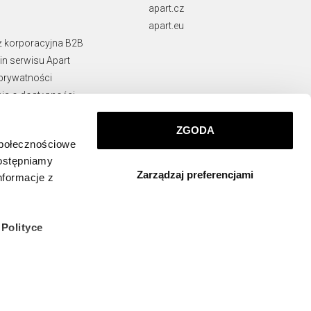
apart.cz
apart.eu
ż korporacyjna B2B
n serwisu Apart
 prywatności
ja o dostępności
rawne
ZGODA
ie naruszeń
społecznościowe
KONTAKT
dostępniamy
Zarządzaj preferencjami
info@apart.pl
nformacje z
w
Polityce
 których
ządzeniu,
zez Ciebie