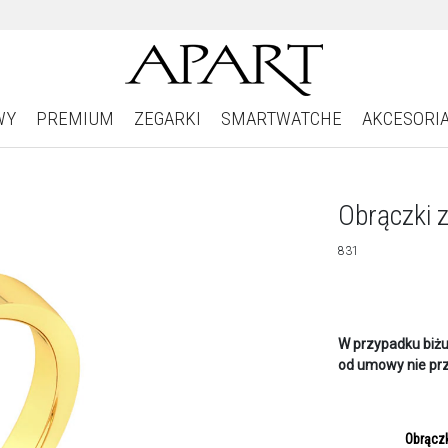
WY
PREMIUM
ZEGARKI
SMARTWATCHE
AKCESORI
Obrączki z
831
W przypadku biżu
od umowy nie prz
Obrącz