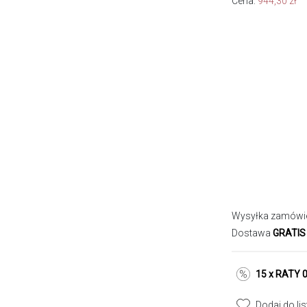
Cena:
944,30
zł
Wysyłka zamówi
Dostawa
GRATIS
15 x RATY 
Dodaj do li