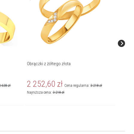
Obrączki z żółtego złota
Obrączki
2 252,60
zł
2 26
3 638
zł
Cena regularna:
3 218
zł
Najniższa cena:
3 218
zł
Najniższa