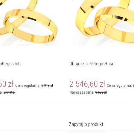
ółtego złota
Obrączki z żółtego złota
60
zł
2 546,60
zł
Cena regularna:
2 918
zł
Cena regularna:
na:
2 918
zł
Najniższa cena:
3 638
zł
Zapytaj o produkt