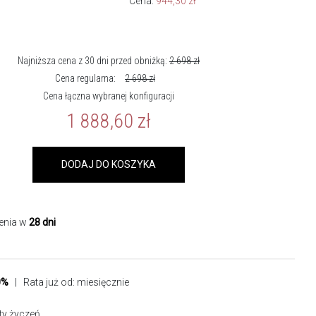
Cena:
944,30
zł
Najniższa cena z 30 dni przed obniżką:
2 698
zł
Cena regularna:
2 698
zł
Cena łączna wybranej konfiguracji
1 888,60
zł
DODAJ DO KOSZYKA
enia w
28 dni
0%
| Rata już od:
miesięcznie
sty życzeń