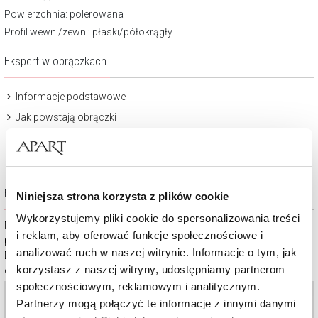
Powierzchnia:
polerowana
Profil wewn./zewn.: płaski/półokrągły
Ekspert w obrączkach
Informacje podstawowe
Jak powstają obrączki
Wybrane zagadnienia
Eleganckie opakowanie
Niniejsza strona korzysta z plików cookie
Wykorzystujemy pliki cookie do spersonalizowania treści
Dbanie o obrączki powinno być naturalnym rytuałem, podobnie jak
i reklam, aby oferować funkcje społecznościowe i
pielęgnowanie uczucia, które symbolizują.
analizować ruch w naszej witrynie. Informacje o tym, jak
Dlatego do każdej pary obrączek dołączamy eleganckie opakowanie
korzystasz z naszej witryny, udostępniamy partnerom
oraz specjalną ściereczkę do ich czyszczenia.
społecznościowym, reklamowym i analitycznym.
Partnerzy mogą połączyć te informacje z innymi danymi