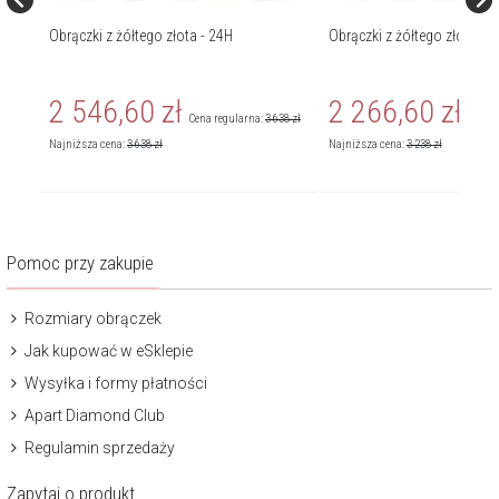
Obrączki z żółtego złota - 24H
Obrączki z żółtego złota - 
2 546,60
zł
2 266,60
zł
898
zł
Cena regularna:
3 638
zł
Cena r
Najniższa cena:
3 638
zł
Najniższa cena:
3 238
zł
Pomoc przy zakupie
Rozmiary obrączek
Jak kupować w eSklepie
Wysyłka i formy płatności
Apart Diamond Club
Regulamin sprzedaży
Zapytaj o produkt