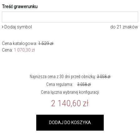
Treść grawerunku
Dodaj symbol
do 21 znaków
Cena katalogowa:
1 529
zł
Cena:
1 070,30
zł
Najniższa cena z 30 dni przed obniżką:
3 058
zł
Cena regularna:
3 058
zł
Cena łączna wybranej konfiguracji
2 140,60
zł
DODAJ DO KOSZYKA