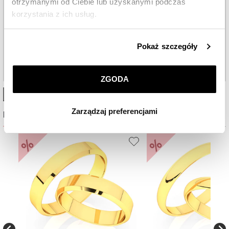
otrzymanymi od Ciebie lub uzyskanymi podczas
korzystania z ich usług.
Szczegółowe informacje o zasadach wykorzystania
Pokaż szczegóły
przez nas plików cookie znajdziesz w
Polityce
prywatności
.
ZGODA
Klikając
ZGODA
wyrażasz zgodę na zainstalowanie
High-contrast mode
wszystkich rodzajów plików cookie, z których
Zarządzaj preferencjami
korzystamy. Możesz również wybrać jaki rodzaj plików
Najczęściej wybierane
cookie zainstalujemy na Twoim urządzeniu, klikając
Zarządzaj preferencjami
. W każdej chwili możesz
%
%
dokonać zmiany wybranych przez Ciebie plików cookie.