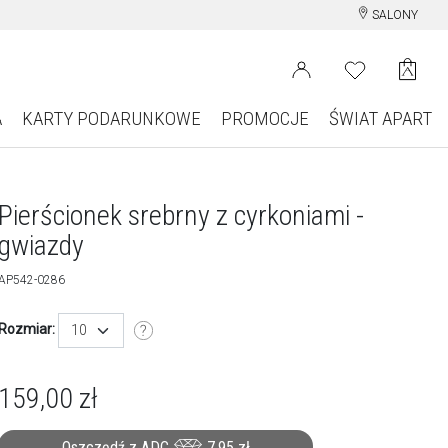
SALONY
A
KARTY PODARUNKOWE
PROMOCJE
ŚWIAT APART
Pierścionek srebrny z cyrkoniami -
gwiazdy
AP542-0286
Rozmiar:
10
159,00
zł
Oszczędź z ADC
7,95
zł