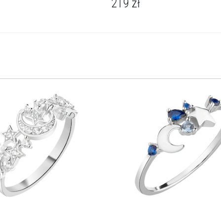
219
zł