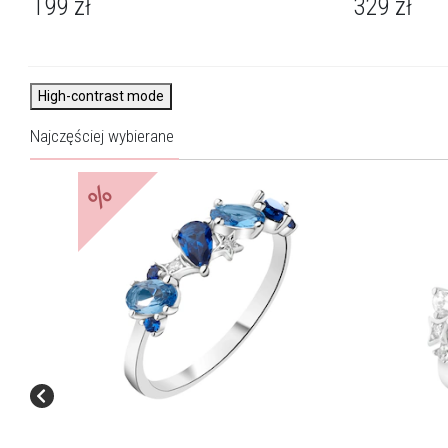
199
zł
329
zł
High-contrast mode
Najczęściej wybierane
%