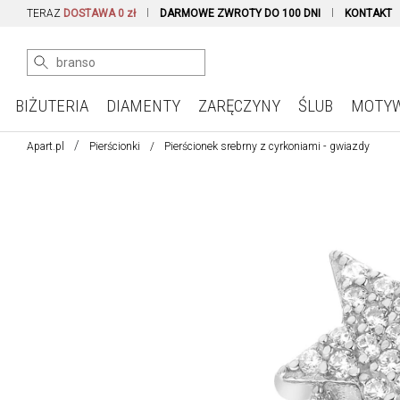
TERAZ
DOSTAWA 0 zł
DARMOWE ZWROTY DO 100 DNI
KONTAKT
BIŻUTERIA
DIAMENTY
ZARĘCZYNY
ŚLUB
MOTY
Apart.pl
Pierścionki
Pierścionek srebrny z cyrkoniami - gwiazdy