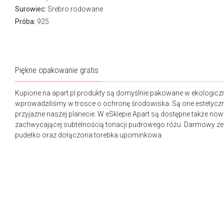
Surowiec:
Srebro rodowane
Próba:
925
Piękne opakowanie gratis
Kupione na apart.pl produkty są domyślnie pakowane w ekologicz
wprowadziliśmy w trosce o ochronę środowiska. Są one estetyczn
przyjazne naszej planecie. W eSklepie Apart są dostępne także n
zachwycającej subtelnością tonacji pudrowego różu. Darmowy ze
pudełko oraz dołączona torebka upominkowa.