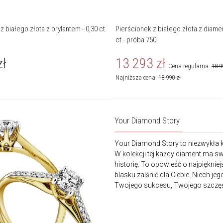
z białego złota z brylantem - 0,30 ct
Pierścionek z białego złota z diamen
ct - próba 750
zł
13 293
zł
Cena regularna:
18 9
Najniższa cena:
18 990
zł
Your Diamond Story
Your Diamond Story to niezwykła k
W kolekcji tej każdy diament ma 
historię. To opowieść o najpięknie
blasku zalśnić dla Ciebie. Niech j
Twojego sukcesu, Twojego szczęś