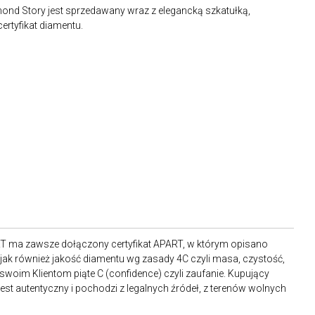
mond Story jest sprzedawany wraz z elegancką szkatułką,
certyfikat diamentu.
RT ma zawsze dołączony certyfikat APART, w którym opisano
ak również jakość diamentu wg zasady 4C czyli masa, czystość,
 swoim Klientom piąte C (confidence) czyli zaufanie. Kupujący
st autentyczny i pochodzi z legalnych źródeł, z terenów wolnych