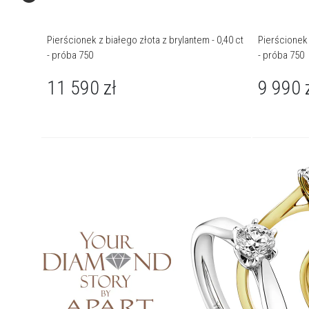
Pierścionek z białego złota z brylantem - 0,40 ct
Pierścionek 
- próba 750
- próba 750
11 590
zł
9 990