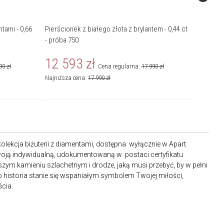
tami - 0,66
Pierścionek z białego złota z brylantem - 0,44 ct
Pierścio
- próba 750
- próba 
12 593
zł
21 9
90
zł
Cena regularna:
17 990
zł
Najniższa cena:
17 990
zł
olekcja biżuterii z diamentami, dostępna wyłącznie w Apart.
swoją indywidualną, udokumentowaną w postaci certyfikatu
jszym kamieniu szlachetnym i drodze, jaką musi przebyć, by w pełni
ego historia stanie się wspaniałym symbolem Twojej miłości,
cia.