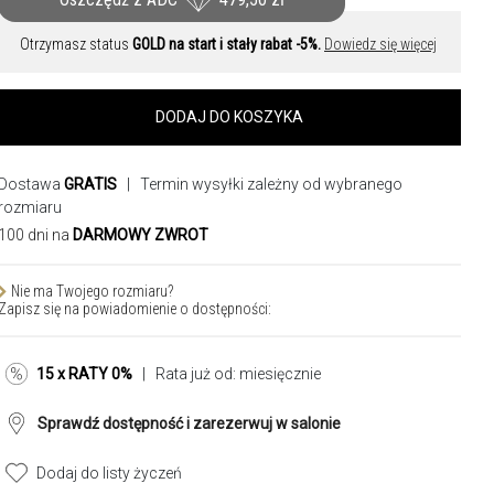
Otrzymasz status
GOLD na start i stały rabat -5%.
Dowiedz się więcej
DODAJ DO KOSZYKA
Dostawa
GRATIS
| Termin wysyłki zależny od wybranego
rozmiaru
100 dni na
DARMOWY ZWROT
Nie ma Twojego rozmiaru?
Zapisz się na powiadomienie o dostępności:
15 x RATY 0%
| Rata już od:
miesięcznie
Sprawdź dostępność i zarezerwuj w salonie
Dodaj do listy życzeń