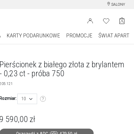
SALONY
A
KARTY PODARUNKOWE
PROMOCJE
ŚWIAT APART
Pierścionek z białego złota z brylantem
- 0,23 ct - próba 750
205.121
Rozmiar:
10
9 590,00
zł
Oszczędź z ADC
479,50
zł