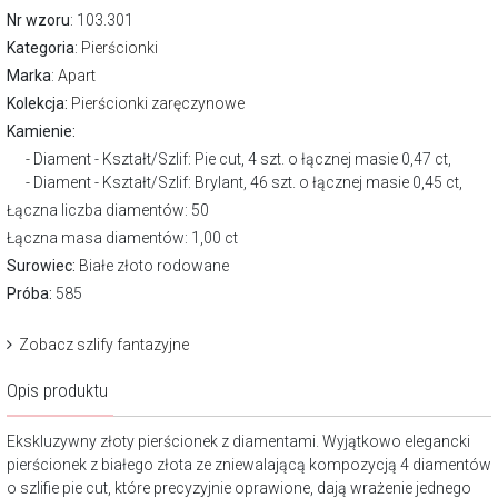
Nr wzoru
: 103.301
Kategoria
:
Pierścionki
Marka
:
Apart
Kolekcja:
Pierścionki zaręczynowe
Kamienie:
Diament - Kształt/Szlif: Pie cut, 4 szt. o łącznej masie 0,47 ct,
Diament - Kształt/Szlif: Brylant, 46 szt. o łącznej masie 0,45 ct,
Łączna liczba diamentów: 50
Łączna masa diamentów: 1,00 ct
Surowiec:
Białe złoto rodowane
Próba:
585
Zobacz szlify fantazyjne
Opis produktu
Ekskluzywny złoty pierścionek z diamentami. Wyjątkowo elegancki
pierścionek z białego złota ze zniewalającą kompozycją 4 diamentów
o szlifie pie cut, które precyzyjnie oprawione, dają wrażenie jednego