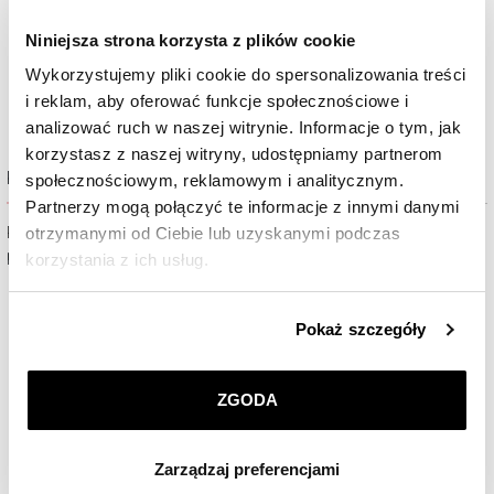
Niniejsza strona korzysta z plików cookie
Wykorzystujemy pliki cookie do spersonalizowania treści
i reklam, aby oferować funkcje społecznościowe i
analizować ruch w naszej witrynie. Informacje o tym, jak
korzystasz z naszej witryny, udostępniamy partnerom
Kolekcja Pierścionki zaręczynowe
społecznościowym, reklamowym i analitycznym.
Partnerzy mogą połączyć te informacje z innymi danymi
Pierścionek zaręczynowy
Apart to symbol miłości i esencja
otrzymanymi od Ciebie lub uzyskanymi podczas
ponadczasowego piękna.
korzystania z ich usług.
Szczegółowe informacje o zasadach wykorzystania
Pokaż szczegóły
przez nas plików cookie znajdziesz w
Polityce
prywatności
.
ZGODA
Klikając
ZGODA
wyrażasz zgodę na zainstalowanie
wszystkich rodzajów plików cookie, z których
Zarządzaj preferencjami
korzystamy. Możesz również wybrać jaki rodzaj plików