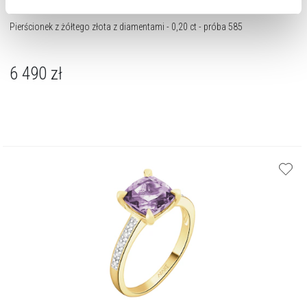
cookie zainstalujemy na Twoim urządzeniu, klikając
Zarządzaj preferencjami
. W każdej chwili możesz
Pierścionek z żółtego złota z diamentami - 0,20 ct - próba 585
dokonać zmiany wybranych przez Ciebie plików cookie.
6 490
zł