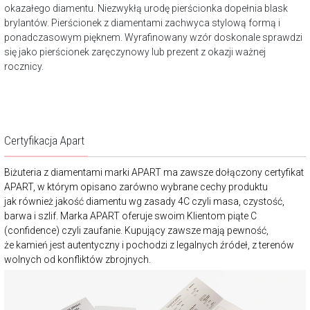
okazałego diamentu. Niezwykłą urodę pierścionka dopełnia blask
brylantów. Pierścionek z diamentami zachwyca stylową formą i
ponadczasowym pięknem. Wyrafinowany wzór doskonale sprawdzi
się jako pierścionek zaręczynowy lub prezent z okazji ważnej
rocznicy.
Certyfikacja Apart
Biżuteria z diamentami marki APART ma zawsze dołączony certyfikat
APART, w którym opisano zarówno wybrane cechy produktu
jak również jakość diamentu wg zasady 4C czyli masa, czystość,
barwa i szlif. Marka APART oferuje swoim Klientom piąte C
(confidence) czyli zaufanie. Kupujący zawsze mają pewność,
że kamień jest autentyczny i pochodzi z legalnych źródeł, z terenów
wolnych od konfliktów zbrojnych.