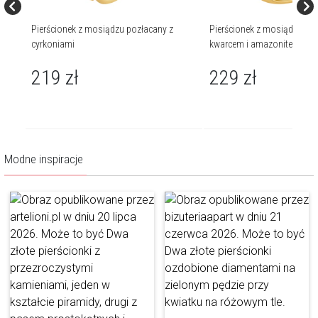
Pierścionek z mosiądzu pozłacany z
Pierścionek z mosiądzu poz
cyrkoniami
kwarcem i amazonitem
219
zł
229
zł
Modne inspiracje