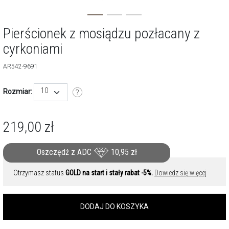
Pierścionek z mosiądzu pozłacany z
cyrkoniami
AR542-9691
10
Rozmiar:
219,00
zł
Oszczędź z ADC
10,95
zł
Otrzymasz status
GOLD na start i stały rabat -5%.
Dowiedz się więcej
DODAJ DO KOSZYKA