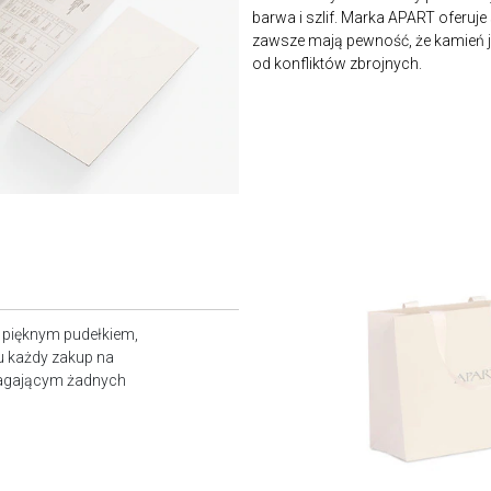
barwa i szlif. Marka APART oferuje
zawsze mają pewność, że kamień je
od konfliktów zbrojnych.
z pięknym pudełkiem,
u każdy zakup na
magającym żadnych