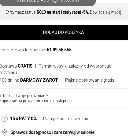
Otrzymasz status
GOLD na start i stały rabat -5%.
Dowiedz się więcej
DODAJ DO KOSZYKA
lub zamów telefonicznie
61 89 55 555
Dostawa
GRATIS
| Termin wysyłki zależny od wybranego
rozmiaru
100 dni na
DARMOWY ZWROT
| Piękne opakowanie gratis
Nie ma Twojego rozmiaru?
Zapisz się na powiadomienie o dostępności:
15 x RATY 0%
| Rata już od:
miesięcznie
Sprawdź dostępność i zarezerwuj w salonie