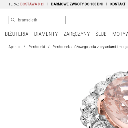
TERAZ
DOSTAWA 0 zł
DARMOWE ZWROTY DO 100 DNI
KONTAKT
BIŻUTERIA
DIAMENTY
ZARĘCZYNY
ŚLUB
MOTY
Apart.pl
Pierścionki
Pierścionek z różowego złota z brylantami i morg