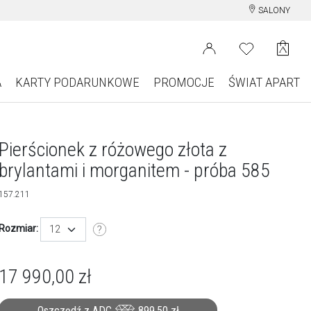
SALONY
A
KARTY PODARUNKOWE
PROMOCJE
ŚWIAT APART
Pierścionek z różowego złota z
brylantami i morganitem - próba 585
157.211
Rozmiar:
12
17 990,00
zł
Oszczędź z ADC
899,50
zł