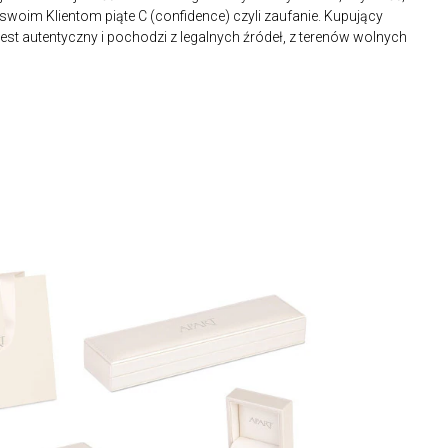
 swoim Klientom piąte C (confidence) czyli zaufanie. Kupujący
st autentyczny i pochodzi z legalnych źródeł, z terenów wolnych