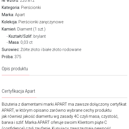
Nr wzoru
: 220.812
Kategoria
:
Pierścionki
Marka
:
Apart
Kolekcja:
Pierścionki zaręczynowe
Kamień:
Diament (1 szt.)
Kształt/Szlif:
brylant
Masa:
0,03 ct
Surowiec:
Żółte złoto i białe złoto rodowane
Próba:
375
Opis produktu
Certyfikacja Apart
Biżuteria z diamentami marki APART ma zawsze dołączony certyfikat
APART, w którym opisano zarówno wybrane cechy produktu
jak również jakość diamentu wg zasady 4C czyli masa, czystość,
barwa i szlif. Marka APART oferuje swoim Klientom piąte C
(confidence) czyli zaufanie. Kupujący zawsze mają pewność,