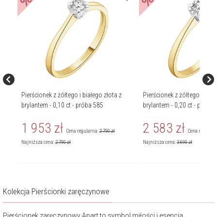
%
%
z
Pierścionek z żółtego i białego złota z
Pierścionek z żółtego i biał
85
brylantem - 0,10 ct - próba 585
brylantem - 0,20 ct - próba 
1 953
zł
2 583
zł
Cena regularna:
2 790
zł
Cena regularn
Najniższa cena:
2 790
zł
Najniższa cena:
3 690
zł
Kolekcja Pierścionki zaręczynowe
Pierścionek zaręczynowy
Apart to symbol miłości i esencja