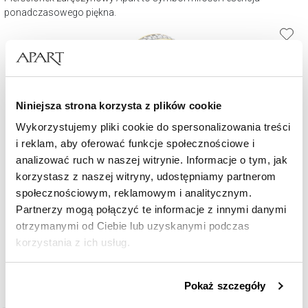
ponadczasowego piękna.
Niniejsza strona korzysta z plików cookie
Wykorzystujemy pliki cookie do spersonalizowania treści
i reklam, aby oferować funkcje społecznościowe i
analizować ruch w naszej witrynie. Informacje o tym, jak
korzystasz z naszej witryny, udostępniamy partnerom
Pierścionek z żółtego złota z diamentami - 0,20 ct - próba 585
społecznościowym, reklamowym i analitycznym.
Partnerzy mogą połączyć te informacje z innymi danymi
otrzymanymi od Ciebie lub uzyskanymi podczas
6 490
zł
korzystania z ich usług.
Szczegółowe informacje o zasadach wykorzystania
Pokaż szczegóły
przez nas plików cookie znajdziesz w
Polityce