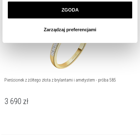
prywatności
.
ZGODA
Klikając
ZGODA
wyrażasz zgodę na zainstalowanie
wszystkich rodzajów plików cookie, z których
Zarządzaj preferencjami
korzystamy. Możesz również wybrać jaki rodzaj plików
cookie zainstalujemy na Twoim urządzeniu, klikając
Zarządzaj preferencjami
. W każdej chwili możesz
dokonać zmiany wybranych przez Ciebie plików cookie.
Pierścionek z żółtego złota z brylantami i ametystem - próba 585
3 690
zł