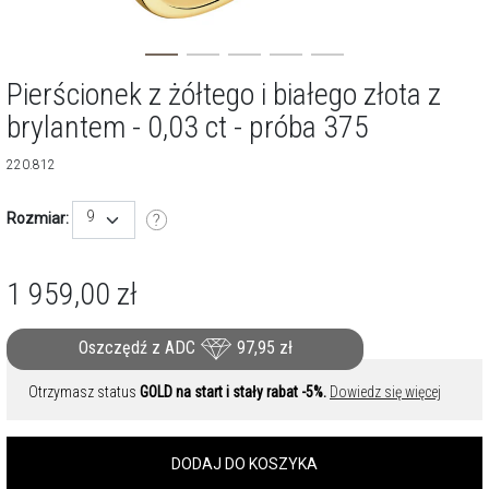
Pierścionek z żółtego i białego złota z
brylantem - 0,03 ct - próba 375
220.812
9
Rozmiar:
1 959,00
zł
Oszczędź z ADC
97,95
zł
Otrzymasz status
GOLD na start i stały rabat -5%.
Dowiedz się więcej
DODAJ DO KOSZYKA