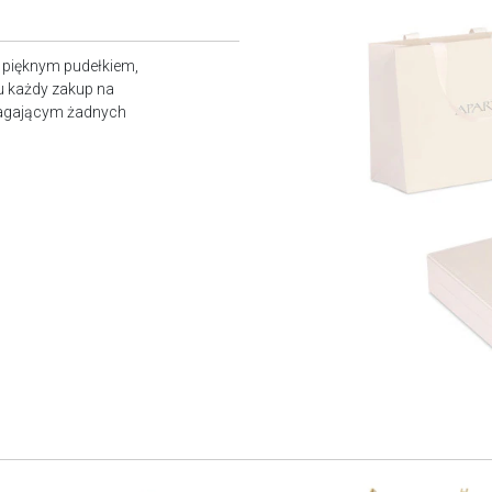
z pięknym pudełkiem,
u każdy zakup na
magającym żadnych