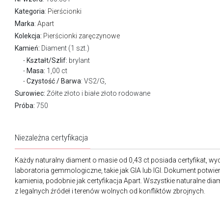
Kategoria
:
Pierścionki
Marka
:
Apart
Kolekcja:
Pierścionki zaręczynowe
Kamień:
Diament (1 szt.)
Kształt/Szlif:
brylant
Masa:
1,00 ct
Czystość / Barwa
: VS2/G,
Surowiec:
Żółte złoto i białe złoto rodowane
Próba:
750
Niezależna certyfikacja
Każdy naturalny diament o masie od 0,43 ct posiada certyfikat, wyd
laboratoria gemmologiczne, takie jak GIA lub IGI. Dokument potwie
kamienia, podobnie jak certyfikacja Apart. Wszystkie naturalne di
z legalnych źródeł i terenów wolnych od konfliktów zbrojnych.