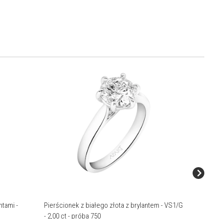
ntami -
Pierścionek z białego złota z brylantem - VS1/G
Pierścio
- 2,00 ct - próba 750
- 3,00 ct