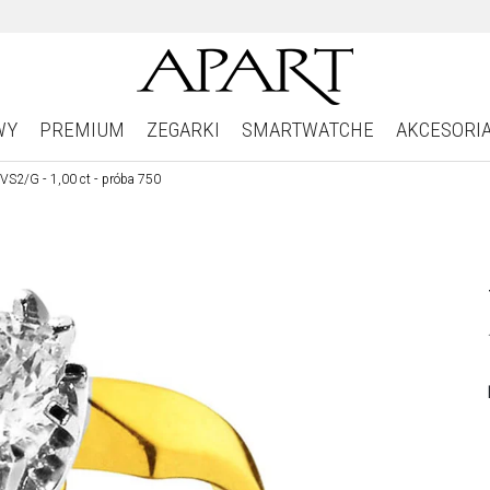
WY
PREMIUM
ZEGARKI
SMARTWATCHE
AKCESORI
- VS2/G - 1,00 ct - próba 750