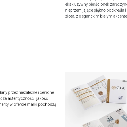
ekskluzywny pierścionek zaręczy
nieprzemijające piękno podkreśla
złota, z eleganckim białym akcent
any przez niezależne i cenione
rdza autentyczność i jakość
amenty w ofercie marki pochodzą