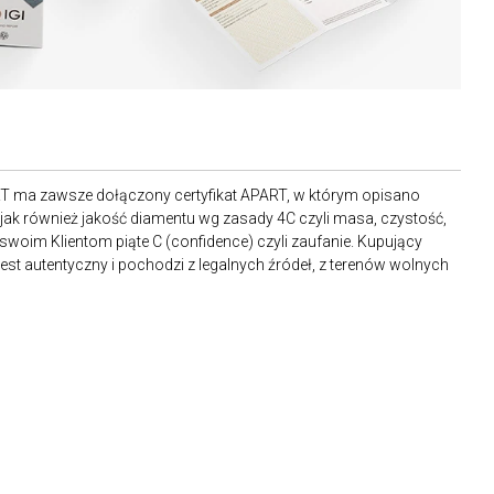
RT ma zawsze dołączony certyfikat APART, w którym opisano
ak również jakość diamentu wg zasady 4C czyli masa, czystość,
 swoim Klientom piąte C (confidence) czyli zaufanie. Kupujący
st autentyczny i pochodzi z legalnych źródeł, z terenów wolnych