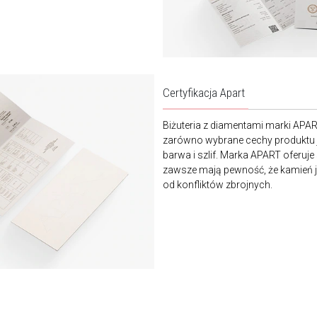
Certyfikacja Apart
Biżuteria z diamentami marki APA
zarówno wybrane cechy produktu j
barwa i szlif. Marka APART oferuje
zawsze mają pewność, że kamień je
od konfliktów zbrojnych.