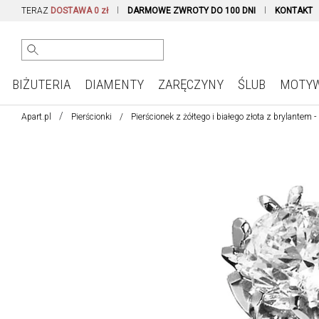
TERAZ
DOSTAWA 0 zł
DARMOWE ZWROTY DO 100 DNI
KONTAKT
BIŻUTERIA
DIAMENTY
ZARĘCZYNY
ŚLUB
MOTY
Apart.pl
Pierścionki
Pierścionek z żółtego i białego złota z brylantem 