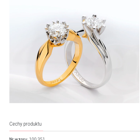
Cechy produktu
Nr wzoru
: 100.351