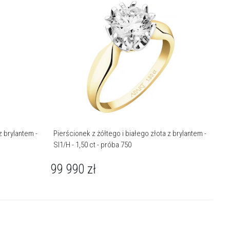
z brylantem -
Pierścionek z żółtego i białego złota z brylantem -
SI1/H - 1,50 ct - próba 750
99 990
zł