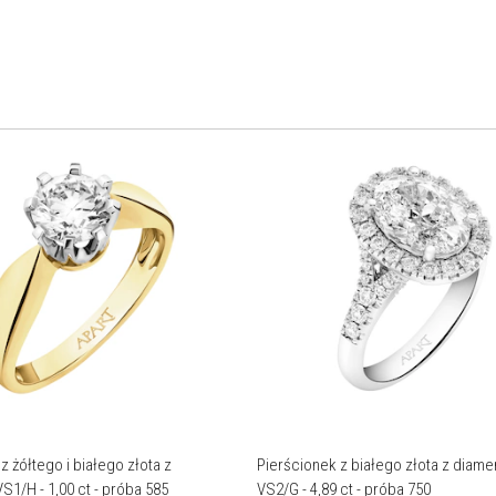
z żółtego i białego złota z
Pierścionek z białego złota z diame
VS1/H - 1,00 ct - próba 585
VS2/G - 4,89 ct - próba 750