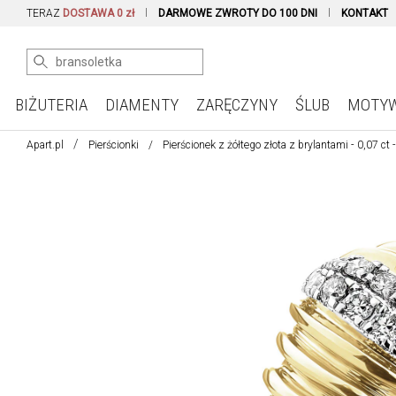
TERAZ
DOSTAWA 0 zł
DARMOWE ZWROTY DO 100 DNI
KONTAKT
BIŻUTERIA
DIAMENTY
ZARĘCZYNY
ŚLUB
MOTY
Apart.pl
Pierścionki
Pierścionek z żółtego złota z brylantami - 0,07 ct