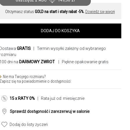
Otrzymasz status
GOLD na start i stały rabat -5%.
Dowiedz się więcej
DODAJ DO KOSZYKA
Dostawa
GRATIS
| Termin wysyłki zależny od wybranego
rozmiaru
100 dni na
DARMOWY ZWROT
| Piękne opakowanie gratis
Nie ma Twojego rozmiaru?
Zapisz się na powiadomienie o dostępności:
15 x RATY 0%
| Rata już od:
miesięcznie
Sprawdź dostępność i zarezerwuj w salonie
Dodaj do listy życzeń