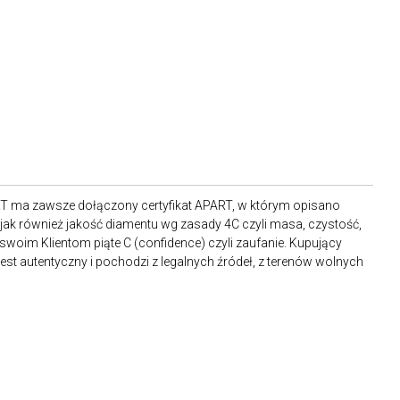
RT ma zawsze dołączony certyfikat APART, w którym opisano
ak również jakość diamentu wg zasady 4C czyli masa, czystość,
 swoim Klientom piąte C (confidence) czyli zaufanie. Kupujący
st autentyczny i pochodzi z legalnych źródeł, z terenów wolnych