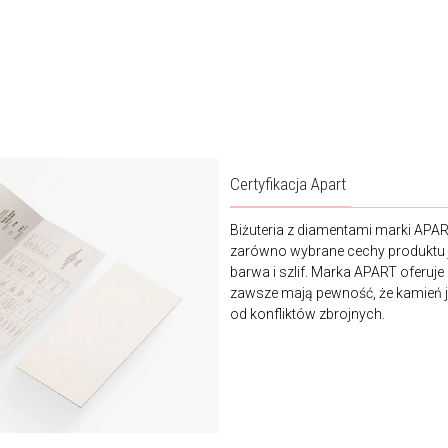
Certyfikacja Apart
Biżuteria z diamentami marki APA
zarówno wybrane cechy produktu j
barwa i szlif. Marka APART oferuje
zawsze mają pewność, że kamień je
od konfliktów zbrojnych.