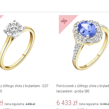
%
z żółtego złota z brylantami - 0,07
Pierścionek z żółtego złota z brylant
85
tanzanitem - próba 585
zł
6 433
zł
Cena regularna:
4 890
zł
Cena regularna:
9 190
z