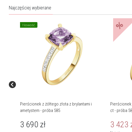
Najczęściej wybierane
%
Nowość
Pierścionek z żółtego złota z brylantami i
Pierścionek 
ametystem - próba 585
ct - próba 5
3 690
zł
3 423