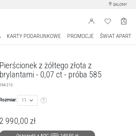
SALONY
A
KARTY PODARUNKOWE
PROMOCJE
ŚWIAT APART
Pierścionek z żółtego złota z
brylantami - 0,07 ct - próba 585
194.212
Rozmiar:
11
2 990,00
zł
Oszczędź z ADC
149,50
zł