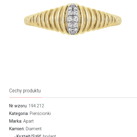
Cechy produktu
Nr wzoru
: 194.212
Kategoria
:
Pierścionki
Marka
:
Apart
Kamień:
Diament
Kształt/Szlif:
brylant