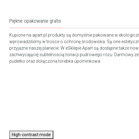
Piękne opakowanie gratis
Kupione na apart.pl produkty są domyślnie pakowane w ekologicz
wprowadziliśmy w trosce o ochronę środowiska. Są one estetyczn
przyjazne naszej planecie. W eSklepie Apart są dostępne także n
zachwycającej subtelnością tonacji pudrowego różu. Darmowy ze
pudełko oraz dołączona torebka upominkowa.
High-contrast mode