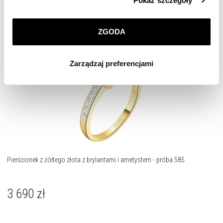
Pokaż szczegóły
przez nas plików cookie znajdziesz w
Polityce
prywatności
.
ZGODA
Klikając
ZGODA
wyrażasz zgodę na zainstalowanie
wszystkich rodzajów plików cookie, z których
Zarządzaj preferencjami
korzystamy. Możesz również wybrać jaki rodzaj plików
cookie zainstalujemy na Twoim urządzeniu, klikając
Zarządzaj preferencjami
. W każdej chwili możesz
dokonać zmiany wybranych przez Ciebie plików cookie.
Pierścionek z żółtego złota z brylantami i ametystem - próba 585
3 690
zł