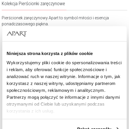
Kolekcja Pierścionki zaręczynowe
Pierścionek zaręczynowy
Apart to symbol miłości i esencja
ponadczasowego piękna.
Niniejsza strona korzysta z plików cookie
Wykorzystujemy pliki cookie do spersonalizowania treści
i reklam, aby oferować funkcje społecznościowe i
analizować ruch w naszej witrynie. Informacje o tym, jak
korzystasz z naszej witryny, udostępniamy partnerom
społecznościowym, reklamowym i analitycznym.
Partnerzy mogą połączyć te informacje z innymi danymi
Pierścionek z żółtego złota z diamentami - 0,20 ct - próba 585
otrzymanymi od Ciebie lub uzyskanymi podczas
korzystania z ich usług.
6 490
zł
Szczegółowe informacje o zasadach wykorzystania