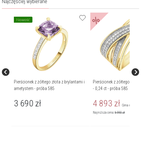
Najczęściej wybierane
%
Nowość
mi -
Pierścionek z żółtego złota z brylantami i
Pierścionek z żółtego złota
ametystem - próba 585
- 0,24 ct - próba 585
3 690
zł
4 893
zł
Cena regularn
Najniższa cena:
6 990
zł