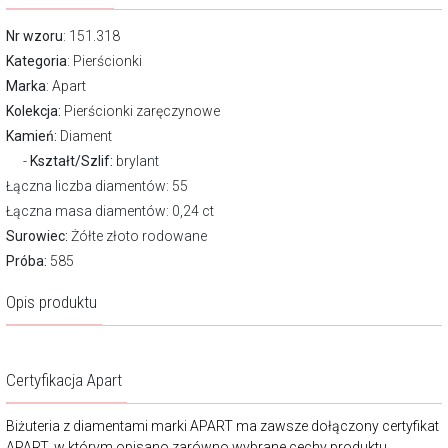
Nr wzoru
: 151.318
Kategoria
:
Pierścionki
Marka
:
Apart
Kolekcja:
Pierścionki zaręczynowe
Kamień:
Diament
Kształt/Szlif:
brylant
Łączna liczba diamentów: 55
Łączna masa diamentów: 0,24 ct
Surowiec:
Żółte złoto rodowane
Próba:
585
Opis produktu
Certyfikacja Apart
Biżuteria z diamentami marki APART ma zawsze dołączony certyfikat
APART, w którym opisano zarówno wybrane cechy produktu