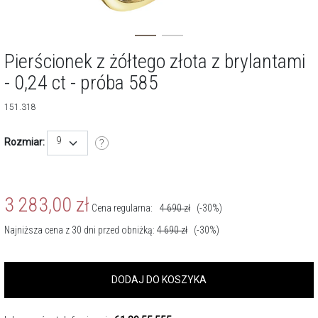
Pierścionek z żółtego złota z brylantami
- 0,24 ct - próba 585
151.318
9
Rozmiar:
3 283,00
zł
Cena regularna:
4 690
zł
(-30%)
Najniższa cena z 30 dni przed obniżką:
4 690
zł
(-30%)
DODAJ DO KOSZYKA