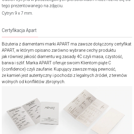
tego prezentowanego na zdjęciu.
Cytryn 9 x 7 mm.
Certyfikacja Apart
Biżuteria z diamentami marki APART ma zawsze dołączony certyfikat
APART, w którym opisano zarówno wybrane cechy produktu
jak również jakość diamentu wg zasady 4C czyli masa, czystość,
barwa i szlif. Marka APART oferuje swoim Klientom piąte C
(confidence) czyli zaufanie. Kupujący zawsze mają pewność,
że kamień jest autentyczny i pochodzi z legalnych źródeł, z terenów
wolnych od konfliktów zbrojnych.