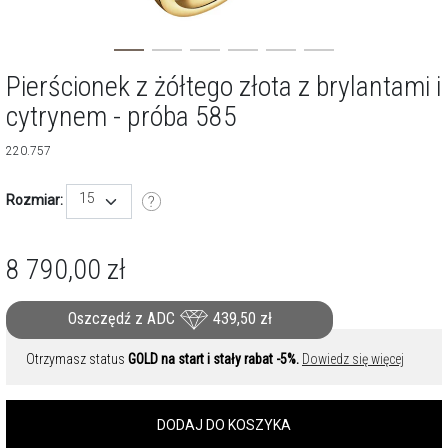
Pierścionek z żółtego złota z brylantami i
cytrynem - próba 585
220.757
15
Rozmiar:
8 790,00
zł
Oszczędź z ADC
439,50
zł
Otrzymasz status
GOLD na start i stały rabat -5%.
Dowiedz się więcej
DODAJ DO KOSZYKA