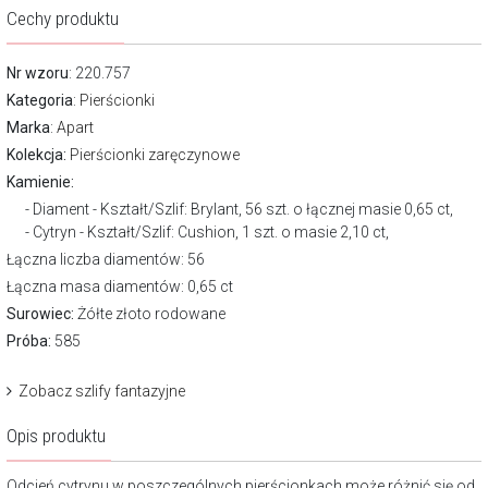
Cechy produktu
Nr wzoru
: 220.757
Kategoria
:
Pierścionki
Marka
:
Apart
Kolekcja:
Pierścionki zaręczynowe
Kamienie:
Diament - Kształt/Szlif: Brylant, 56 szt. o łącznej masie 0,65 ct,
Cytryn - Kształt/Szlif: Cushion, 1 szt. o masie 2,10 ct,
Łączna liczba diamentów: 56
Łączna masa diamentów: 0,65 ct
Surowiec:
Żółte złoto rodowane
Próba:
585
Zobacz szlify fantazyjne
Opis produktu
Odcień cytrynu w poszczególnych pierścionkach może różnić się od