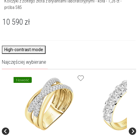
Kolczyki z żółtego złota z brylantami laboratoryjnymi - koła - 1,26 ct -
próba 585
10 590
zł
High-contrast mode
Najczęściej wybierane
Nowość