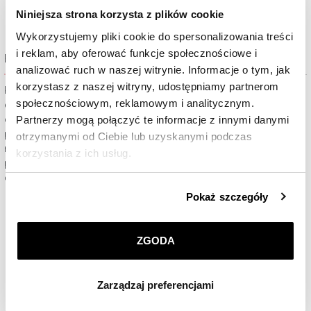
Niniejsza strona korzysta z plików cookie
Wykorzystujemy pliki cookie do spersonalizowania treści
i reklam, aby oferować funkcje społecznościowe i
Piękne opakowanie gratis
analizować ruch w naszej witrynie. Informacje o tym, jak
korzystasz z naszej witryny, udostępniamy partnerom
Kupione na apart.pl produkty są domyślnie pakowane w
społecznościowym, reklamowym i analitycznym.
ekologiczne opakowania, które wprowadziliśmy w trosce o
Partnerzy mogą połączyć te informacje z innymi danymi
ochronę środowiska. Są one estetyczne, a co najważniejsze
przyjazne naszej planecie. W eSklepie Apart są dostępne także
otrzymanymi od Ciebie lub uzyskanymi podczas
nowe opakowania w zachwycającej subtelnością tonacji
korzystania z ich usług.
pudrowego różu. Darmowy zestaw to wybrane piękne pudełko
oraz dołączona torebka upominkowa.
Szczegółowe informacje o zasadach wykorzystania
Pokaż szczegóły
przez nas plików cookie znajdziesz w
Polityce
prywatności
.
ZGODA
Klikając
ZGODA
wyrażasz zgodę na zainstalowanie
wszystkich rodzajów plików cookie, z których
Zarządzaj preferencjami
korzystamy. Możesz również wybrać jaki rodzaj plików
cookie zainstalujemy na Twoim urządzeniu, klikając