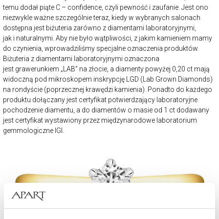
temu dodał piąte C – confidence, czyli pewność i zaufanie. Jest ono
niezwykle ważne szczególnie teraz, kiedy w wybranych salonach
dostępna jest biżuteria zarówno z diamentami laboratoryjnymi,
jak i naturalnymi. Aby nie było wątpliwości, z jakim kamieniem mamy
do czynienia, wprowadziliśmy specjalne oznaczenia produktów.
Biżuteria z diamentami laboratoryjnymi oznaczona
jest grawerunkiem „LAB” na złocie, a diamenty powyżej 0,20 ct mają
widoczną pod mikroskopem inskrypcję LGD (Lab Grown Diamonds)
na rondyście (poprzecznej krawędzi kamienia). Ponadto do każdego
produktu dołączany jest certyfikat potwierdzający laboratoryjne
pochodzenie diamentu, a do diamentów o masie od 1 ct dodawany
jest certyfikat wystawiony przez międzynarodowe laboratorium
gemmologiczne IGI.