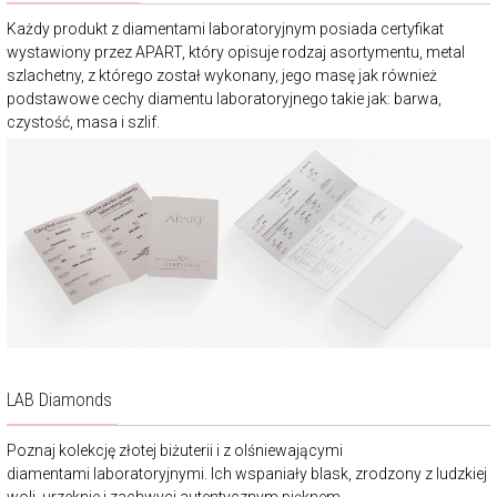
Każdy produkt z diamentami laboratoryjnym posiada certyfikat
wystawiony przez APART, który opisuje rodzaj asortymentu, metal
szlachetny, z którego został wykonany, jego masę jak również
podstawowe cechy diamentu laboratoryjnego takie jak: barwa,
czystość, masa i szlif.
LAB Diamonds
Poznaj kolekcję złotej biżuterii i z olśniewającymi
diamentami laboratoryjnymi. Ich wspaniały blask, zrodzony z ludzkiej
woli, urzeknie i zachwyci autentycznym pięknem.