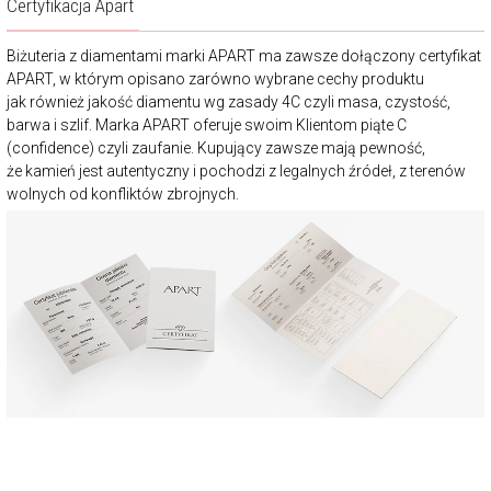
Certyfikacja Apart
Biżuteria z diamentami marki APART ma zawsze dołączony certyfikat
APART, w którym opisano zarówno wybrane cechy produktu
jak również jakość diamentu wg zasady 4C czyli masa, czystość,
barwa i szlif. Marka APART oferuje swoim Klientom piąte C
(confidence) czyli zaufanie. Kupujący zawsze mają pewność,
że kamień jest autentyczny i pochodzi z legalnych źródeł, z terenów
wolnych od konfliktów zbrojnych.