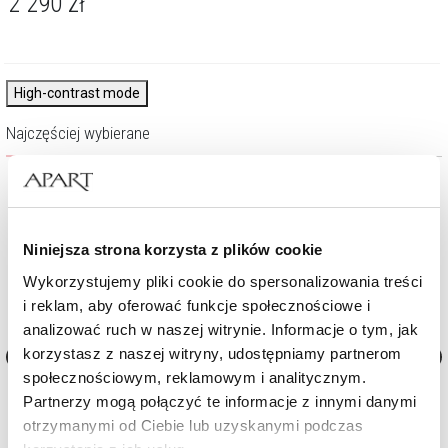
2 290
zł
High-contrast mode
Najczęściej wybierane
%
Niniejsza strona korzysta z plików cookie
Wykorzystujemy pliki cookie do spersonalizowania treści
i reklam, aby oferować funkcje społecznościowe i
analizować ruch w naszej witrynie. Informacje o tym, jak
korzystasz z naszej witryny, udostępniamy partnerom
społecznościowym, reklamowym i analitycznym.
tami
Pierścionek z żółtego złota z brylantami -
Pierścionek z żółtego złota
Partnerzy mogą połączyć te informacje z innymi danymi
yin yang - 0,16 ct - próba 585
i topazami London Blue - p
otrzymanymi od Ciebie lub uzyskanymi podczas