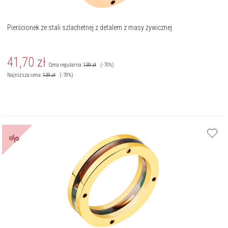
Pierścionek ze stali szlachetnej z detalem z masy żywicznej
41,70
zł
Cena regularna:
139
zł
(-70%)
Najniższa cena:
139
zł
(-70%)
%