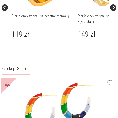
ta
Pierścionek ze stali szlachetnej z emalią
Pierścionek ze stali szlachet
kryształami
119
zł
149
zł
Kolekcja Secret
%