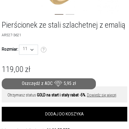
Pierścionek ze stali szlachetnej z emalią
AR527-3621
11
Rozmiar:
119,00
zł
Oszczędź z ADC
5,95
zł
Otrzymasz status
GOLD na start i stały rabat -5%.
Dowiedz się więcej
DODAJ DO KOSZYKA