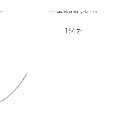
ier
Łańcuszek srebrny - kostka
154
zł