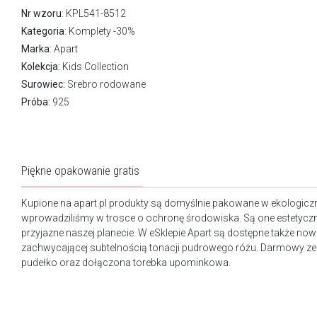
Nr wzoru
: KPL541-8512
Kategoria
:
Komplety -30%
Marka
:
Apart
Kolekcja:
Kids Collection
Surowiec:
Srebro rodowane
Próba:
925
Piękne opakowanie gratis
Kupione na apart.pl produkty są domyślnie pakowane w ekologicz
wprowadziliśmy w trosce o ochronę środowiska. Są one estetyczn
przyjazne naszej planecie. W eSklepie Apart są dostępne także n
zachwycającej subtelnością tonacji pudrowego różu. Darmowy ze
pudełko oraz dołączona torebka upominkowa.