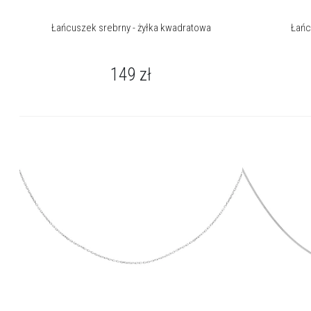
Łańcuszek srebrny - żyłka kwadratowa
Łańc
149
zł