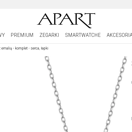
WY
PREMIUM
ZEGARKI
SMARTWATCHE
AKCESORI
 emalią - komplet - serca, łapki