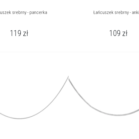
uszek srebrny - pancerka
Łańcuszek srebrny - ank
119
zł
109
zł