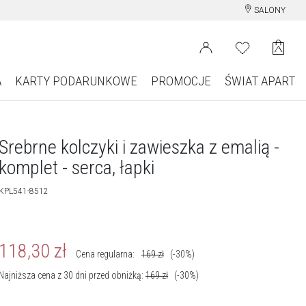
SALONY
A
KARTY PODARUNKOWE
PROMOCJE
ŚWIAT APART
Srebrne kolczyki i zawieszka z emalią -
komplet - serca, łapki
KPL541-8512
118,30
zł
Cena regularna:
169
zł
(-30%)
Najniższa cena z 30 dni przed obniżką:
169
zł
(-30%)