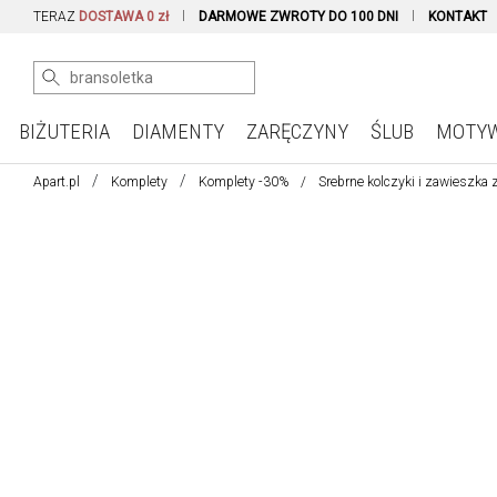
TERAZ
DOSTAWA 0 zł
DARMOWE ZWROTY DO 100 DNI
KONTAKT
BIŻUTERIA
DIAMENTY
ZARĘCZYNY
ŚLUB
MOTY
Apart.pl
Komplety
Komplety -30%
Srebrne kolczyki i zawieszka z