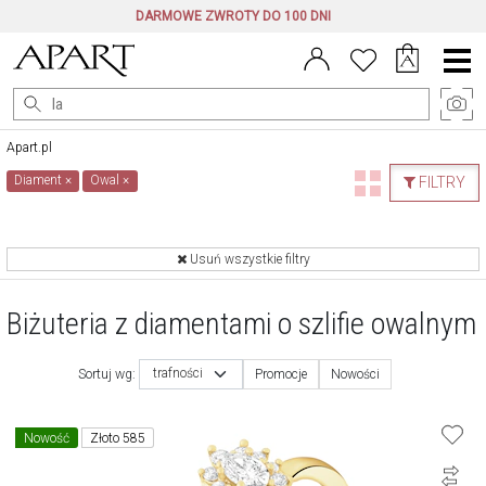
DARMOWE ZWROTY DO 100 DNI
Menu
główne
Apart.pl
Diament
×
Owal
×
FILTRY
Usuń wszystkie filtry
Biżuteria z diamentami o szlifie owalnym
trafności
Sortuj wg:
Promocje
Nowości
Nowość
Złoto 585