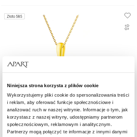
Złoto 585
Niniejsza strona korzysta z plików cookie
Wykorzystujemy pliki cookie do spersonalizowania treści
i reklam, aby oferować funkcje społecznościowe i
Zawieszka z żółtego złota z diamentami - 0,23 ct - próba 585
analizować ruch w naszej witrynie. Informacje o tym, jak
korzystasz z naszej witryny, udostępniamy partnerom
4 990
zł
społecznościowym, reklamowym i analitycznym.
Partnerzy mogą połączyć te informacje z innymi danymi