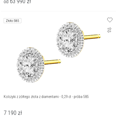
63 990
zł
od
Złoto 585
Kolczyki z żółtego złota z diamentami - 0,29 ct - próba 585
7 190
zł