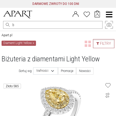
DARMOWE ZWROTY DO 100 DNI
Menu
główne
Apart.pl
Diament Light Yellow
×
FILTRY
Biżuteria z diamentami Light Yellow
trafności
Sortuj wg:
Promocje
Nowości
Złoto 585