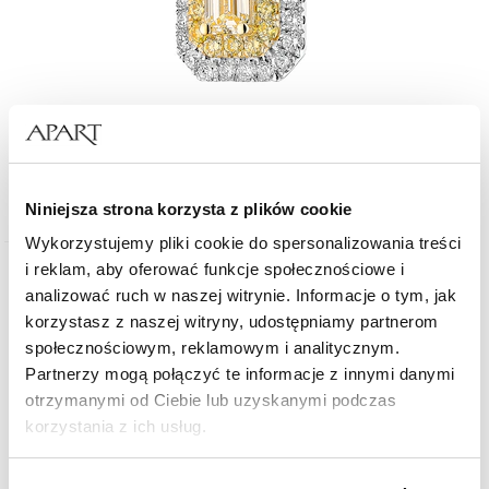
Zawieszka z białego i żółtego złota z diamentami - 0,55 ct - próba 585
6 490
zł
Niniejsza strona korzysta z plików cookie
Wykorzystujemy pliki cookie do spersonalizowania treści
i reklam, aby oferować funkcje społecznościowe i
Złoto 585
analizować ruch w naszej witrynie. Informacje o tym, jak
korzystasz z naszej witryny, udostępniamy partnerom
społecznościowym, reklamowym i analitycznym.
Partnerzy mogą połączyć te informacje z innymi danymi
otrzymanymi od Ciebie lub uzyskanymi podczas
korzystania z ich usług.
Szczegółowe informacje o zasadach wykorzystania