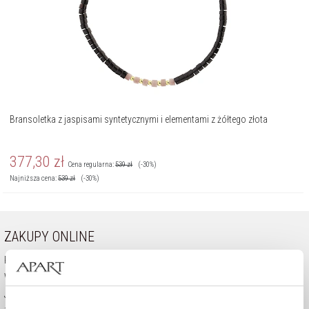
Bransoletka z jaspisami syntetycznymi i elementami z żółtego złota
377,30
zł
Cena regularna:
539
zł
(-30%)
Najniższa cena:
539
zł
(-30%)
ZAKUPY ONLINE
Pomoc - częste pytania
Wysyłka i płatność
Jak kupować