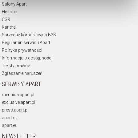
Zarządzaj preferencjami
. W każdej chwili możesz
Salony Apart
dokonać zmiany wybranych przez Ciebie plików cookie.
Historia
CSR
Kariera
Sprzedaż korporacyjna B2B
Regulamin serwisu Apart
Polityka prywatności
Informacja o dostępności
Teksty prawne
Zgłaszanie naruszeń
SERWISY APART
mennica.apart.pl
exclusive.apart.pl
press.apart.pl
apart.cz
apart.eu
NEWSLETTER