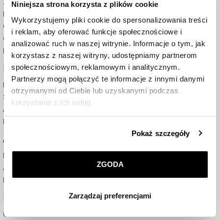
Zwrot
Niniejsza strona korzysta z plików cookie
Regulamin
Wykorzystujemy pliki cookie do spersonalizowania treści
Certyfikaty
i reklam, aby oferować funkcje społecznościowe i
Odstąpienie od umowy
analizować ruch w naszej witrynie. Informacje o tym, jak
Kontakt
korzystasz z naszej witryny, udostępniamy partnerom
KARTY PODARUNKOWE
społecznościowym, reklamowym i analitycznym.
Partnerzy mogą połączyć te informacje z innymi danymi
Kup kartę podarunkową
otrzymanymi od Ciebie lub uzyskanymi podczas
Sprawdź saldo i termin ważności
korzystania z ich usług.
Aktywuj kartę
Regulamin
Szczegółowe informacje o zasadach wykorzystania
Pokaż szczegóły
APART DIAMOND CLUB
przez nas plików cookie znajdziesz w
Polityce
prywatności
.
Dołącz do ADC przez WWW
ZGODA
Aplikacja ADC
Klikając
ZGODA
wyrażasz zgodę na zainstalowanie
Regulamin ADC
wszystkich rodzajów plików cookie, z których
Zarządzaj preferencjami
FIRMA
korzystamy. Możesz również wybrać jaki rodzaj plików
cookie zainstalujemy na Twoim urządzeniu, klikając
O nas