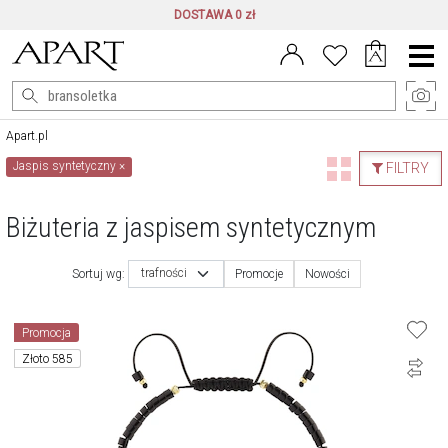
DOSTAWA 0 zł
Menu
główne
Apart.pl
Jaspis syntetyczny
×
FILTRY
Biżuteria z jaspisem syntetycznym
trafności
Sortuj wg:
Promocje
Nowości
Promocja
Złoto 585