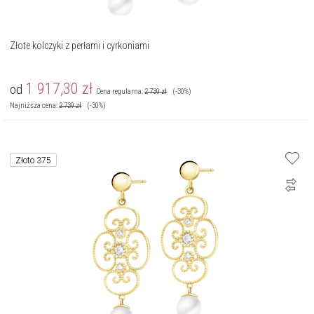
Złote kolczyki z perłami i cyrkoniami
1 917,30
zł
od
Cena regularna:
2 739
zł
(-30%)
Najniższa cena:
2 739
zł
(-30%)
Złoto 375