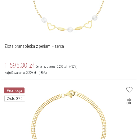
Złota bransoletka z perłami - serca
1 595,30
zł
Cena regularna:
2 279
zł
(-30%)
Najniższa cena:
2 279
zł
(-30%)
Promocja
Złoto 375