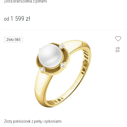
Złota bransoletka z perłami
1 599
zł
od
Złoto 585
Złoty pierścionek z perłą i cyrkoniami