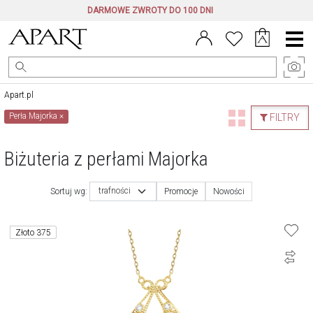
DARMOWE ZWROTY DO 100 DNI
Menu
główne
Apart.pl
Perła Majorka
×
FILTRY
Biżuteria z perłami Majorka
trafności
Sortuj wg:
Promocje
Nowości
Złoto 375