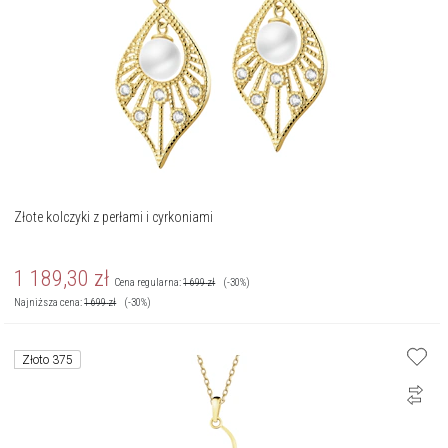
Złote kolczyki z perłami i cyrkoniami
1 189,30
zł
Cena regularna:
1 699
zł
(-30%)
Najniższa cena:
1 699
zł
(-30%)
Złoto 375