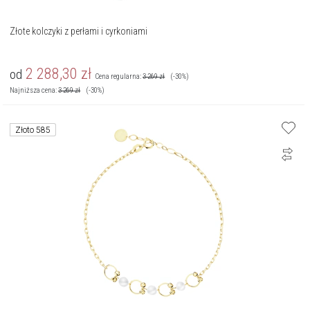
Złote kolczyki z perłami i cyrkoniami
2 288,30
zł
od
Cena regularna:
3 269
zł
(-30%)
Najniższa cena:
3 269
zł
(-30%)
Złoto 585