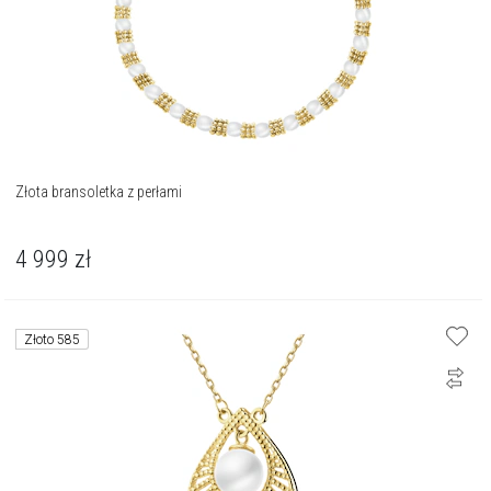
Złota bransoletka z perłami
4 999
zł
Złoto 585