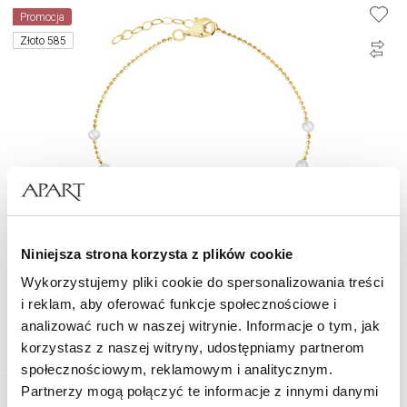
Promocja
Złoto 585
Niniejsza strona korzysta z plików cookie
Złota bransoletka z perłami
Wykorzystujemy pliki cookie do spersonalizowania treści
i reklam, aby oferować funkcje społecznościowe i
analizować ruch w naszej witrynie. Informacje o tym, jak
1 644,30
zł
Cena regularna:
2 349
zł
(-30%)
korzystasz z naszej witryny, udostępniamy partnerom
Najniższa cena:
2 349
zł
(-30%)
społecznościowym, reklamowym i analitycznym.
Partnerzy mogą połączyć te informacje z innymi danymi