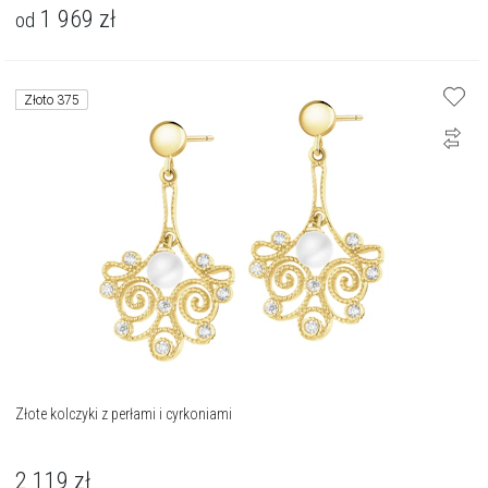
1 969
zł
od
Złoto 375
Złote kolczyki z perłami i cyrkoniami
2 119
zł