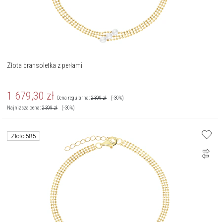
Złota bransoletka z perłami
1 679,30
zł
Cena regularna:
2 399
zł
(-30%)
Najniższa cena:
2 399
zł
(-30%)
Złoto 585