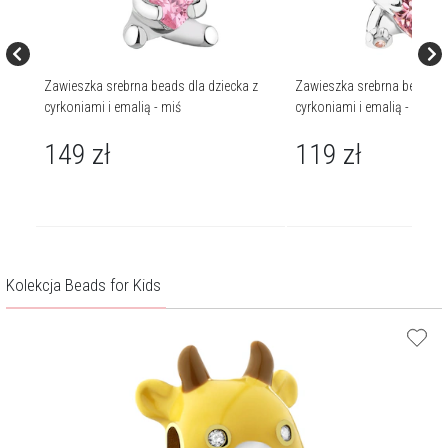
 z
Zawieszka srebrna beads dla dziecka z
Zawieszka srebrna beads dl
cyrkoniami i emalią - miś
cyrkoniami i emalią - miś, s
149
zł
119
zł
Kolekcja Beads for Kids