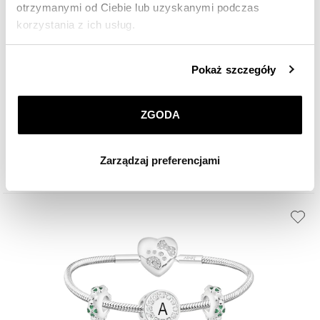
otrzymanymi od Ciebie lub uzyskanymi podczas
korzystania z ich usług.
Szczegółowe informacje o zasadach wykorzystania
Bransoleta srebrna beads dla dziecka - zestaw - miś, serce
Pokaż szczegóły
przez nas plików cookie znajdziesz w
Polityce
prywatności
.
566
zł
ZGODA
Klikając
ZGODA
wyrażasz zgodę na zainstalowanie
wszystkich rodzajów plików cookie, z których
Zarządzaj preferencjami
korzystamy. Możesz również wybrać jaki rodzaj plików
cookie zainstalujemy na Twoim urządzeniu, klikając
Zarządzaj preferencjami
. W każdej chwili możesz
dokonać zmiany wybranych przez Ciebie plików cookie.