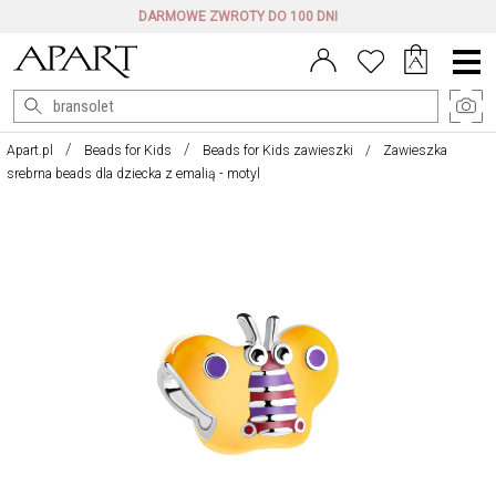
DARMOWE ZWROTY DO 100 DNI
Menu
główne
Apart.pl
Beads for Kids
Beads for Kids zawieszki
Zawieszka
srebrna beads dla dziecka z emalią - motyl