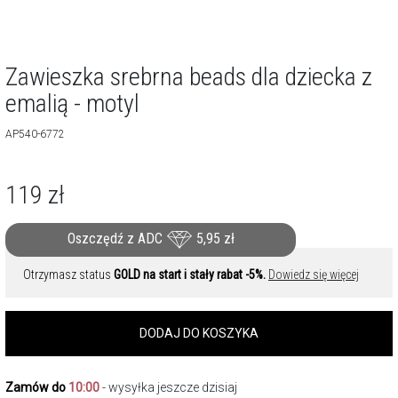
Zawieszka srebrna beads dla dziecka z
emalią - motyl
AP540-6772
119
zł
Oszczędź z ADC
5,95
zł
Otrzymasz status
GOLD na start i stały rabat -5%.
Dowiedz się więcej
DODAJ DO KOSZYKA
Zamów do
10:00
- wysyłka jeszcze dzisiaj