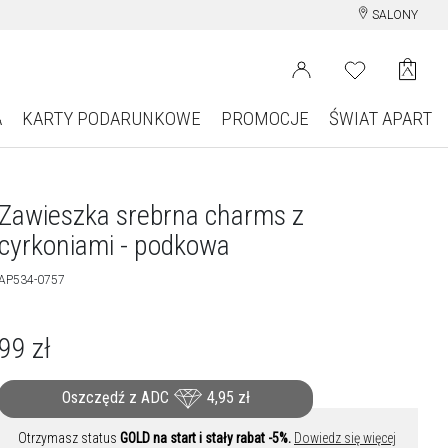
SALONY
A
KARTY PODARUNKOWE
PROMOCJE
ŚWIAT APART
Zawieszka srebrna charms z
cyrkoniami - podkowa
AP534-0757
99
zł
Oszczędź z ADC
4,95
zł
Otrzymasz status
GOLD na start i stały rabat -5%.
Dowiedz się więcej