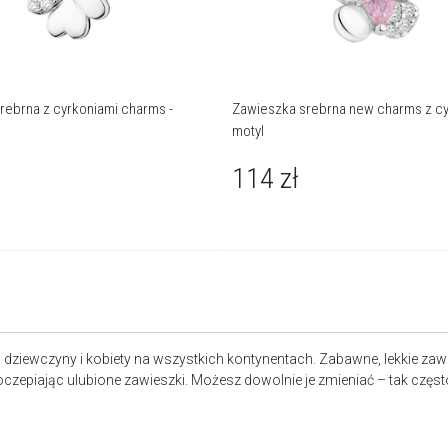
rebrna z cyrkoniami charms -
Zawieszka srebrna new charms z cy
motyl
114
zł
ą dziewczyny i kobiety na wszystkich kontynentach. Zabawne, lekkie z
epiając ulubione zawieszki. Możesz dowolnie je zmieniać – tak często, j