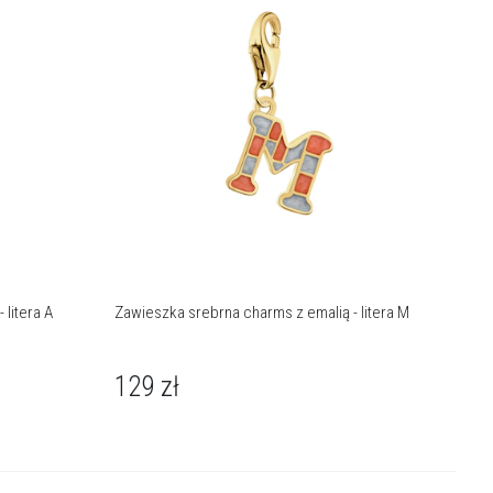
 litera A
Zawieszka srebrna charms z emalią - litera M
129
zł