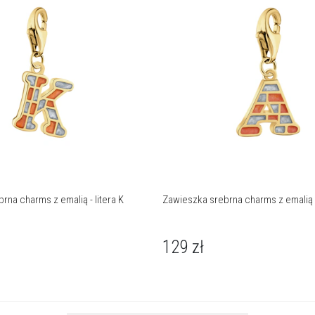
rna charms z emalią - litera K
Zawieszka srebrna charms z emalią -
129
zł