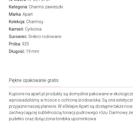
Kategoria
:
Charms zawieszki
Marka
:
Apart
Kolekcja:
Charmsy
Kamień:
Cyrkonia
Surowiec:
Srebro rodowane
Próba:
925
Długość:
19 mm
Piękne opakowanie gratis
Kupione na apart.pl produkty są domyślnie pakowane w ekologicz
wprowadziliśmy w trosce o ochronę środowiska. Są one estetyczn
przyjazne naszej planecie. W eSklepie Apart są dostępne także n
zachwycającej subtelnością tonacji pudrowego różu. Darmowy ze
pudełko oraz dołączona torebka upominkowa.