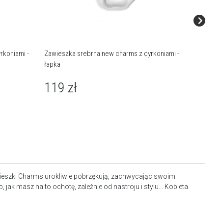
rkoniami -
Zawieszka srebrna new charms z cyrkoniami -
Zawieszk
łapka
wiolinow
119
zł
104
awieszki Charms urokliwie pobrzękują, zachwycając swoim
ak masz na to ochotę, zależnie od nastroju i stylu... Kobieta