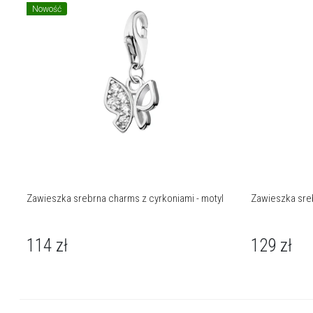
Nowość
Zawieszka srebrna charms z cyrkoniami - motyl
Zawieszka sreb
114
zł
129
zł