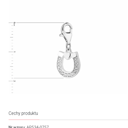
Cechy produktu
Nr wzoru
: AP534-0757