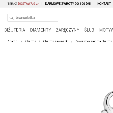
TERAZ
DOSTAWA 0 zł
DARMOWE ZWROTY DO 100 DNI
KONTAKT
BIŻUTERIA
DIAMENTY
ZARĘCZYNY
ŚLUB
MOTY
Apart.pl
Charms
Charms zawieszki
Zawieszka srebrna charms 