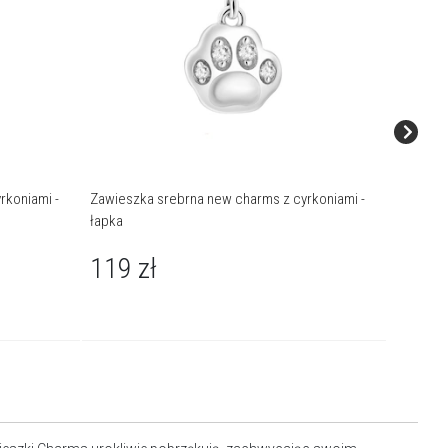
rkoniami -
Zawieszka srebrna new charms z cyrkoniami -
Zawieszk
łapka
wiolinow
119
zł
104