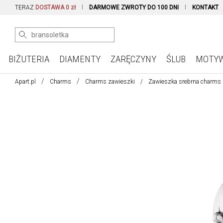
TERAZ
DOSTAWA 0 zł
DARMOWE ZWROTY DO 100 DNI
KONTAKT
BIŻUTERIA
DIAMENTY
ZARĘCZYNY
ŚLUB
MOTY
Apart.pl
Charms
Charms zawieszki
Zawieszka srebrna charms 