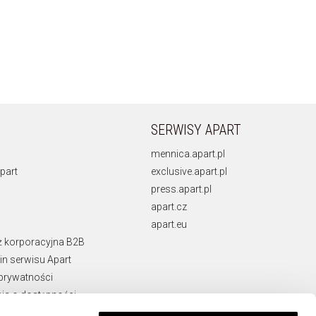
SERWISY APART
mennica.apart.pl
part
exclusive.apart.pl
press.apart.pl
apart.cz
apart.eu
ż korporacyjna B2B
n serwisu Apart
 prywatności
ja o dostępności
rawne