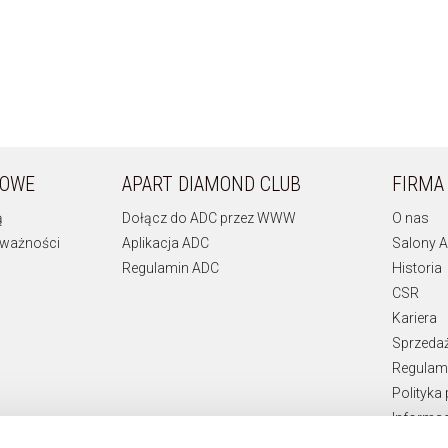
KOWE
APART DIAMOND CLUB
FIRMA
ą
Dołącz do ADC przez WWW
O nas
 ważności
Aplikacja ADC
Salony A
Regulamin ADC
Historia
CSR
Kariera
Sprzeda
Regulami
Polityka
Informac
Teksty p