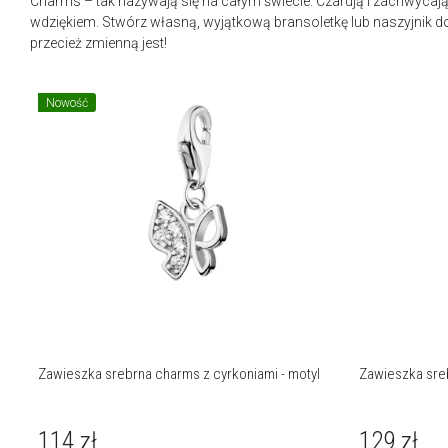
Charms – tak nazywają się na całym świecie. Czarują i zachwycaj
wdziękiem. Stwórz własną, wyjątkową bransoletkę lub naszyjnik docz
przecież zmienną jest!
Nowość
Zawieszka srebrna charms z cyrkoniami - motyl
Zawieszka sreb
114
zł
129
zł