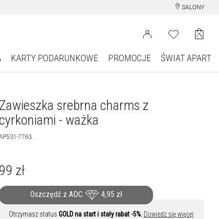
SALONY
A
KARTY PODARUNKOWE
PROMOCJE
ŚWIAT APART
Zawieszka srebrna charms z
cyrkoniami - ważka
AP531-7763
99
zł
Oszczędź z ADC
4,95
zł
Otrzymasz status
GOLD na start i stały rabat -5%.
Dowiedz się więcej