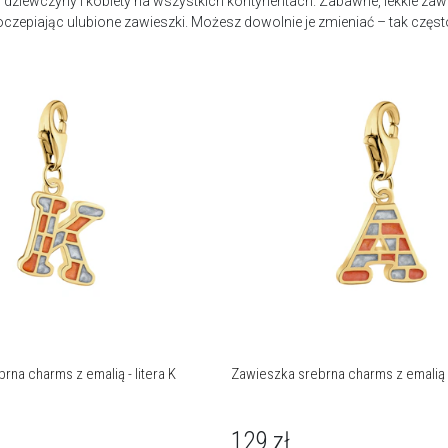
ą dziewczyny i kobiety na wszystkich kontynentach. Zabawne, lekkie z
epiając ulubione zawieszki. Możesz dowolnie je zmieniać – tak często, j
rna charms z emalią - litera K
Zawieszka srebrna charms z emalią -
129
zł