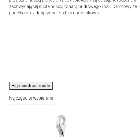
przyjazne naszej planecie. W eSklepie Apart są dostępne także n
zachwycającej subtelnością tonacji pudrowego różu. Darmowy ze
pudełko oraz dołączona torebka upominkowa.
High-contrast mode
Najczęściej wybierane