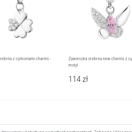
rebrna z cyrkoniami charms -
Zawieszka srebrna new charms z cy
motyl
114
zł