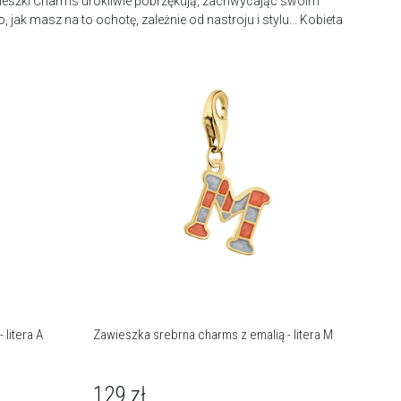
awieszki Charms urokliwie pobrzękują, zachwycając swoim
ak masz na to ochotę, zależnie od nastroju i stylu... Kobieta
 litera A
Zawieszka srebrna charms z emalią - litera M
129
zł