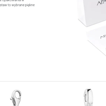
owe opakowania w
staw to wybrane piękne