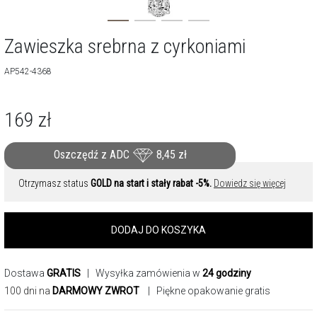
Zawieszka srebrna z cyrkoniami
AP542-4368
169
zł
Oszczędź z ADC
8,45
zł
Otrzymasz status
GOLD na start i stały rabat -5%.
Dowiedz się więcej
DODAJ DO KOSZYKA
Dostawa
GRATIS
| Wysyłka zamówienia w
24 godziny
100 dni na
DARMOWY ZWROT
| Piękne opakowanie gratis