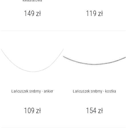
kwadratowa
149
zł
119
zł
Łańcuszek srebrny - ankier
Łańcuszek srebrny - kostka
109
zł
154
zł