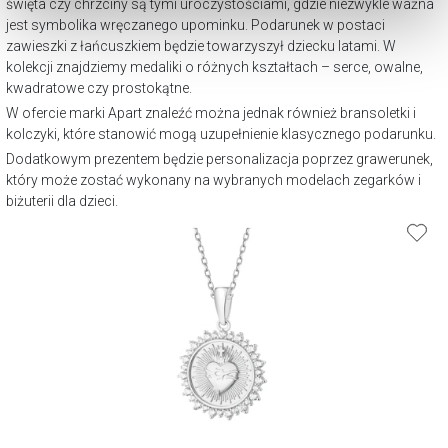
święta
czy chrzciny są tymi uroczystościami, gdzie niezwykle ważna
dokonać zmiany wybranych przez Ciebie plików cookie.
jest symbolika wręczanego upominku. Podarunek w postaci
zawieszki z łańcuszkiem będzie towarzyszył dziecku latami. W
kolekcji znajdziemy medaliki o różnych kształtach – serce, owalne,
kwadratowe czy prostokątne.
W ofercie marki Apart znaleźć można jednak również bransoletki i
kolczyki, które stanowić mogą uzupełnienie klasycznego podarunku.
Dodatkowym prezentem będzie personalizacja poprzez
grawerunek
,
który może zostać wykonany na wybranych modelach zegarków i
biżuterii dla dzieci.