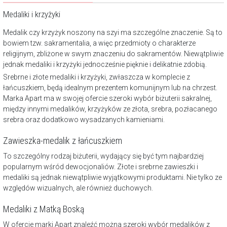
Medaliki i krzyżyki
Medalik czy krzyżyk noszony na szyi ma szczególne znaczenie. Są to
bowiem tzw. sakramentalia, a więc przedmioty o charakterze
religijnym, zbliżone w swym znaczeniu do sakramentów. Niewątpliwie
jednak medaliki i krzyżyki jednocześnie pięknie i delikatnie zdobią.
Srebrne i złote medaliki i krzyżyki, zwłaszcza w komplecie z
łańcuszkiem, będą idealnym prezentem komunijnym lub na chrzest.
Marka Apart ma w swojej ofercie szeroki wybór biżuterii sakralnej,
między innymi medalików, krzyżyków ze złota, srebra, pozłacanego
srebra oraz dodatkowo wysadzanych kamieniami.
Zawieszka-medalik z łańcuszkiem
To szczególny rodzaj biżuterii, wydający się być tym najbardziej
popularnym wśród dewocjonaliów. Złote i srebrne zawieszki i
medaliki są jednak niewątpliwie wyjątkowymi produktami. Nie tylko ze
względów wizualnych, ale również duchowych.
Medaliki z Matką Boską
W ofercie marki Apart znaleźć można szeroki wybór medalików z