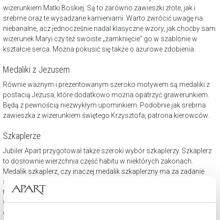
wizerunkiem Matki Boskiej. Są to zarówno zawieszki złote, jak i
srebrne oraz te wysadzane kamieniami. Warto zwrócić uwagę na
niebanalne, acz jednocześnie nadal klasyczne wzory, jak choćby sam
wizerunek Maryi czy też swoiste „zamknięcie” go w szablonie w
kształcie serca. Można pokusić się także o ażurowe zdobienia.
Medaliki z Jezusem
Równie ważnym i prezentowanym szeroko motywem są medaliki z
postacią Jezusa, które dodatkowo można opatrzyć grawerunkiem.
Będą z pewnością niezwykłym upominkiem. Podobnie jak srebrna
zawieszka z wizerunkiem świętego Krzysztofa, patrona kierowców.
Szkaplerze
Jubiler Apart przygotował także szeroki wybór szkaplerzy. Szkaplerz
to dosłownie wierzchnia część habitu w niektórych zakonach.
Medalik szkaplerz, czy inaczej medalik szkaplerzny ma za zadanie
symbolizować te same wartości duchowe. Charakterystyczna dla
tego modelu biżuterii jest dwustronność. Na jego awersie znajduje się
wizerunek Jezusa z Najświętszym Sercem, z kolei na rewersie
dowolny wizerunek Matki Bożej.