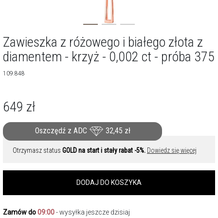
Zawieszka z różowego i białego złota z
diamentem - krzyż - 0,002 ct - próba 375
109.848
649
zł
Oszczędź z ADC
32,45
zł
Otrzymasz status
GOLD na start i stały rabat -5%.
Dowiedz się więcej
DODAJ DO KOSZYKA
Zamów do
09:00
- wysyłka jeszcze dzisiaj