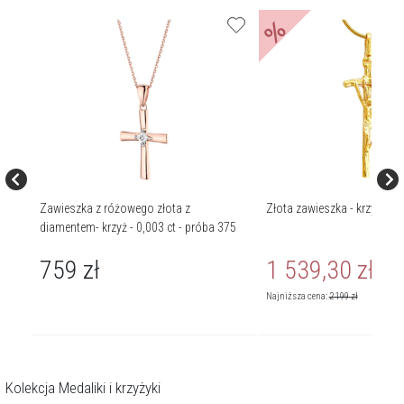
%
em -
Zawieszka z różowego złota z
Złota zawieszka - krzyż
diamentem- krzyż - 0,003 ct - próba 375
759
zł
1 539,30
zł
Cena r
Najniższa cena:
2 199
zł
Kolekcja Medaliki i krzyżyki