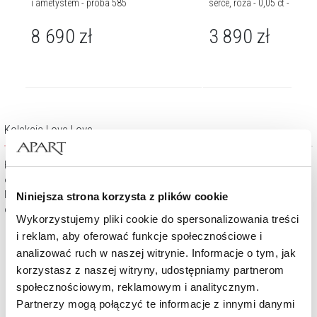
i ametystem - próba 585
serce, róża - 0,05 ct - próba
8 690
zł
3 890
zł
Kolekcja Love Love
Biżuteryjne serduszko – symbol miłości. Ofiarowanie go bliskiej
osobie to wspaniały sposób na deklarację głębokiego uczucia.
Miłość i przyjaźń należy pielęgnować codziennie – każdy powód jest
Niniejsza strona korzysta z plików cookie
dobry, aby powiedzieć „uwielbiam”, „kocham”…
Wykorzystujemy pliki cookie do spersonalizowania treści
i reklam, aby oferować funkcje społecznościowe i
analizować ruch w naszej witrynie. Informacje o tym, jak
korzystasz z naszej witryny, udostępniamy partnerom
społecznościowym, reklamowym i analitycznym.
Partnerzy mogą połączyć te informacje z innymi danymi