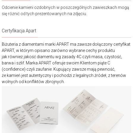
Odcienie kamieni ozdobnych w poszczególnych zawieszkach mogą
się różnić od tych prezentowanych na zdjęciu.
Certyfikacja Apart
Biżuteria z diamentami marki APART ma zawsze dołączony certyfikat
APART, w którym opisano zarówno wybrane cechy produktu
jak również jakość diamentu wg zasady 4C czyli masa, czystość,
barwa i szlif. Marka APART oferuje swoim Klientom piąte C
(confidence) czyli zaufanie. Kupujący zawsze mają pewność,
że kamień jest autentyczny i pochodzi z legalnych źródeł, z terenów
wolnych od konfliktów zbrojnych.