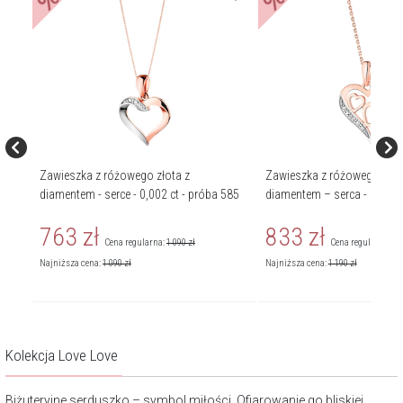
%
%
Zawieszka z różowego złota z
Zawieszka z różowego złot
diamentem - serce - 0,002 ct - próba 585
diamentem – serca - 0,002 c
763
zł
833
zł
Cena regularna:
1 090
zł
Cena regularna:
1 
Najniższa cena:
1 090
zł
Najniższa cena:
1 190
zł
Kolekcja Love Love
Biżuteryjne serduszko – symbol miłości. Ofiarowanie go bliskiej