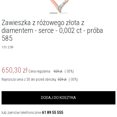
Zawieszka z różowego złota z
diamentem - serce - 0,002 ct - próba
585
101.209
650,30
zł
Cena regularna:
929
zł
(-30%)
Najniższa cena z 30 dni przed obniżką:
929
zł
(-30%)
DODAJ DO KOSZYKA
lub zamów telefonicznie
61 89 55 555