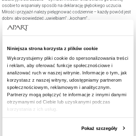
osobie to wspaniały sposób na deklarację głębokiego uczucia.
Miłość i przyjaźń należy pielęgnować codziennie – każdy powód jest
dobry, aby powiedzieć „uwielbiam”, „kocham”…
Niniejsza strona korzysta z plików cookie
Wykorzystujemy pliki cookie do spersonalizowania treści
i reklam, aby oferować funkcje społecznościowe i
analizować ruch w naszej witrynie. Informacje o tym, jak
korzystasz z naszej witryny, udostępniamy partnerom
społecznościowym, reklamowym i analitycznym.
Partnerzy mogą połączyć te informacje z innymi danymi
Złota bransoletka z cyrkoniami - serca
otrzymanymi od Ciebie lub uzyskanymi podczas
korzystania z ich usług.
1 119
zł
Szczegółowe informacje o zasadach wykorzystania
Pokaż szczegóły
przez nas plików cookie znajdziesz w
Polityce