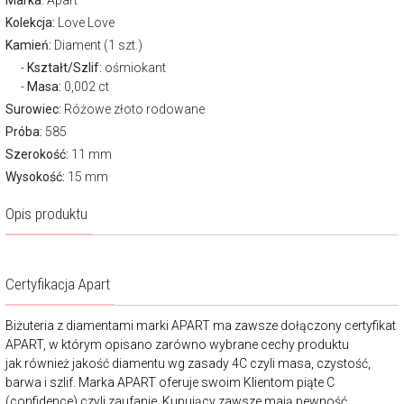
Marka
:
Apart
Kolekcja:
Love Love
Kamień:
Diament (1 szt.)
Kształt/Szlif:
ośmiokant
Masa:
0,002 ct
Surowiec:
Różowe złoto rodowane
Próba:
585
Szerokość:
11 mm
Wysokość:
15 mm
Opis produktu
Certyfikacja Apart
Biżuteria z diamentami marki APART ma zawsze dołączony certyfikat
APART, w którym opisano zarówno wybrane cechy produktu
jak również jakość diamentu wg zasady 4C czyli masa, czystość,
barwa i szlif. Marka APART oferuje swoim Klientom piąte C
(confidence) czyli zaufanie. Kupujący zawsze mają pewność,