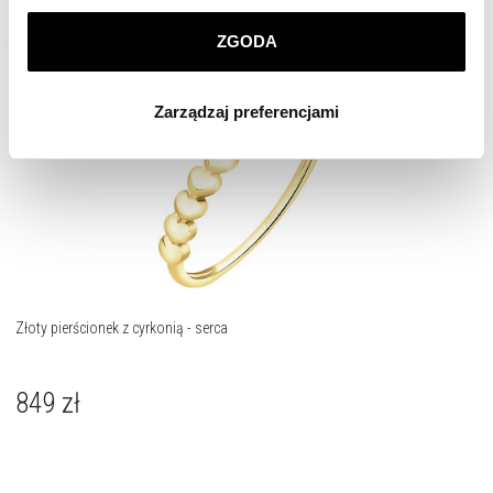
prywatności
.
ZGODA
Klikając
ZGODA
wyrażasz zgodę na zainstalowanie
wszystkich rodzajów plików cookie, z których
Zarządzaj preferencjami
korzystamy. Możesz również wybrać jaki rodzaj plików
cookie zainstalujemy na Twoim urządzeniu, klikając
Zarządzaj preferencjami
. W każdej chwili możesz
dokonać zmiany wybranych przez Ciebie plików cookie.
Złoty pierścionek z cyrkonią - serca
849
zł