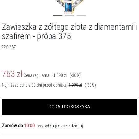
Zawieszka z żółtego złota z diamentami i
szafirem - próba 375
220.237
763
zł
Cena regularna:
1 090
zł
(-30%)
Najniższa cena z 30 dni przed obniżką:
1 090
zł
(-30%)
DODAJ DO KOSZYKA
Zamów do
10:00
- wysyłka jeszcze dzisiaj