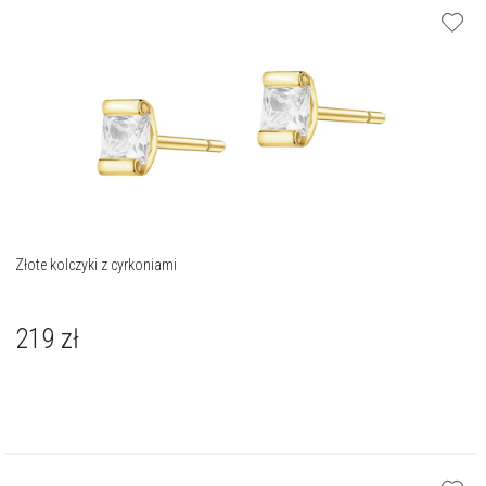
Złote kolczyki z cyrkoniami
219
zł