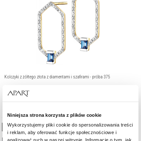
Kolczyki z żółtego złota z diamentami i szafirami - próba 375
1 393
zł
Cena regularna:
1 990
zł
(-30%)
Najniższa cena:
1 990
zł
(-30%)
Niniejsza strona korzysta z plików cookie
Wykorzystujemy pliki cookie do spersonalizowania treści
High-contrast mode
i reklam, aby oferować funkcje społecznościowe i
Najczęściej wybierane
analizować ruch w naszej witrynie. Informacje o tym, jak