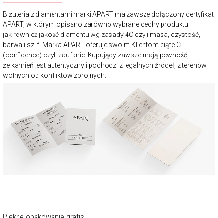
Biżuteria z diamentami marki APART ma zawsze dołączony certyfikat
APART, w którym opisano zarówno wybrane cechy produktu
jak również jakość diamentu wg zasady 4C czyli masa, czystość,
barwa i szlif. Marka APART oferuje swoim Klientom piąte C
(confidence) czyli zaufanie. Kupujący zawsze mają pewność,
że kamień jest autentyczny i pochodzi z legalnych źródeł, z terenów
wolnych od konfliktów zbrojnych.
Piękne opakowanie gratis