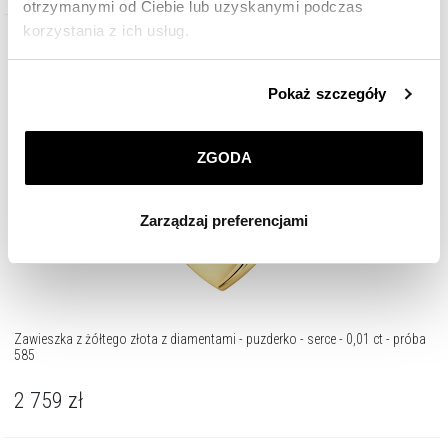
otrzymanymi od Ciebie lub uzyskanymi podczas
korzystania z ich usług.
Złoto 585
Szczegółowe informacje o zasadach wykorzystania
Pokaż szczegóły
przez nas plików cookie znajdziesz w
Polityce
prywatności
.
ZGODA
Klikając
ZGODA
wyrażasz zgodę na zainstalowanie
wszystkich rodzajów plików cookie, z których
Zarządzaj preferencjami
korzystamy. Możesz również wybrać jaki rodzaj plików
cookie zainstalujemy na Twoim urządzeniu, klikając
Zarządzaj preferencjami
. W każdej chwili możesz
dokonać zmiany wybranych przez Ciebie plików cookie.
Zawieszka z żółtego złota z diamentami - puzderko - serce - 0,01 ct - próba
585
2 759
zł