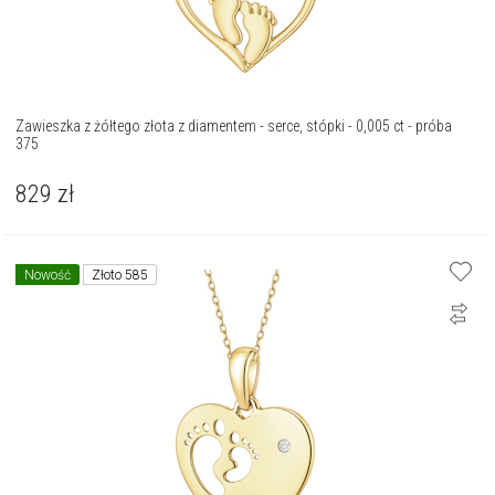
Zawieszka z żółtego złota z diamentem - serce, stópki - 0,005 ct - próba
375
829
zł
Nowość
Złoto 585