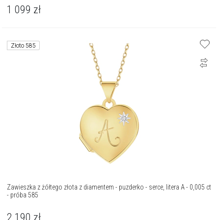
1 099
zł
Złoto 585
Zawieszka z żółtego złota z diamentem - puzderko - serce, litera A - 0,005 ct
- próba 585
2 190
zł