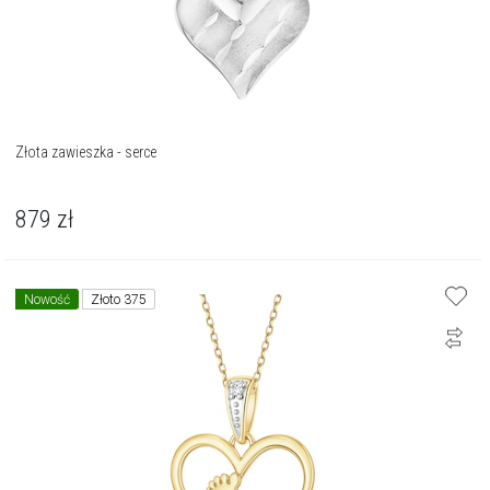
Złota zawieszka - serce
879
zł
Nowość
Złoto 375