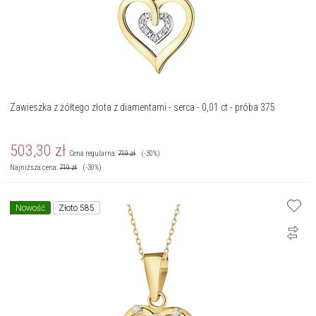
Zawieszka z żółtego złota z diamentami - serca - 0,01 ct - próba 375
503,30
zł
Cena regularna:
719
zł
(-30%)
Najniższa cena:
719
zł
(-30%)
Nowość
Złoto 585