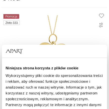
Promocja
Złoto 333
Niniejsza strona korzysta z plików cookie
Wykorzystujemy pliki cookie do spersonalizowania treści
i reklam, aby oferować funkcje społecznościowe i
Złota zawieszka - serca, love
analizować ruch w naszej witrynie. Informacje o tym, jak
korzystasz z naszej witryny, udostępniamy partnerom
społecznościowym, reklamowym i analitycznym.
307,30
zł
Cena regularna:
439
zł
(-30%)
Partnerzy mogą połączyć te informacje z innymi danymi
Najniższa cena:
439
zł
(-30%)