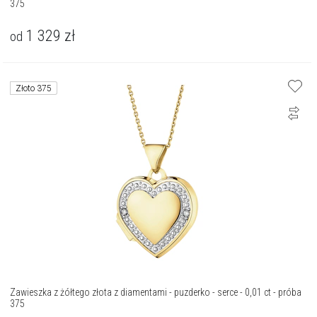
375
1 329
zł
od
Złoto 375
Zawieszka z żółtego złota z diamentami - puzderko - serce - 0,01 ct - próba
375