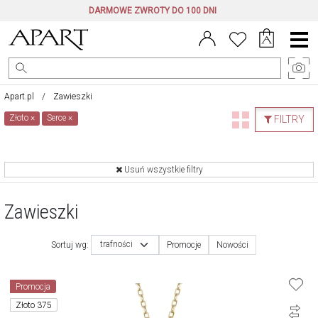
DARMOWE ZWROTY DO 100 DNI
Menu
główne
Apart.pl
Zawieszki
Złoto
×
Serce
×
FILTRY
Usuń wszystkie filtry
Zawieszki
trafności
Sortuj wg:
Promocje
Nowości
Promocja
Złoto 375