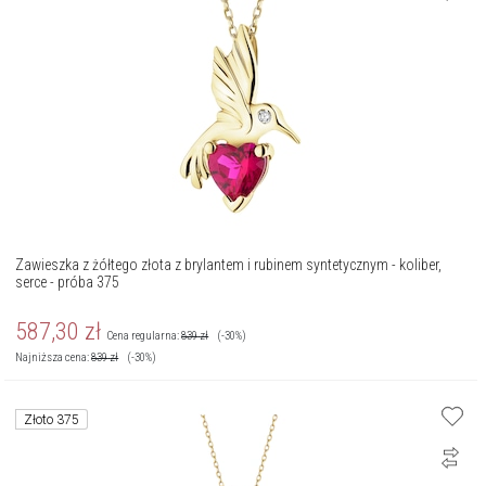
Zawieszka z żółtego złota z brylantem i rubinem syntetycznym - koliber,
serce - próba 375
587,30
zł
Cena regularna:
839
zł
(-30%)
Najniższa cena:
839
zł
(-30%)
Złoto 375