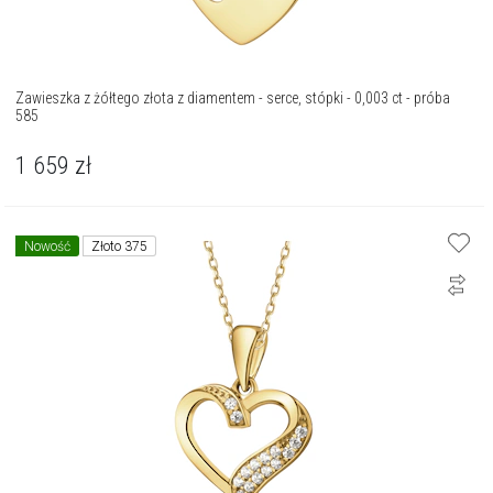
Zawieszka z żółtego złota z diamentem - serce, stópki - 0,003 ct - próba
585
1 659
zł
Nowość
Złoto 375