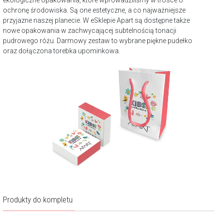
ekologiczne opakowania, które wprowadziliśmy w trosce o
ochronę środowiska. Są one estetyczne, a co najważniejsze
przyjazne naszej planecie. W eSklepie Apart są dostępne także
nowe opakowania w zachwycającej subtelnością tonacji
pudrowego różu. Darmowy zestaw to wybrane piękne pudełko
oraz dołączona torebka upominkowa.
Produkty do kompletu