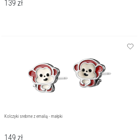
139
zł
Kolczyki srebrne z emalią - małpki
149
zł