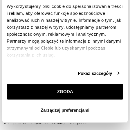
Wykorzystujemy pliki cookie do spersonalizowania treści
i reklam, aby oferować funkcje społecznościowe i
Kolekcja Kids Collection
analizować ruch w naszej witrynie. Informacje o tym, jak
korzystasz z naszej witryny, udostępniamy partnerom
Każda kobieta uwielbia podkreślać pięknymi dodatkami swoją
społecznościowym, reklamowym i analitycznym.
osobowość i niepowtarzalny styl. Także te najmłodsze uwielbiają
Partnerzy mogą połączyć te informacje z innymi danymi
piękną biżuterię! Dlatego w salonach Apart można znaleźć delikatne,
otrzymanymi od Ciebie lub uzyskanymi podczas
subtelne wzory, które z pewnością przypadną im do gustu.
korzystania z ich usług.
Szczegółowe informacje o zasadach wykorzystania
Pokaż szczegóły
przez nas plików cookie znajdziesz w
Polityce
prywatności
.
ZGODA
Klikając
ZGODA
wyrażasz zgodę na zainstalowanie
wszystkich rodzajów plików cookie, z których
Zarządzaj preferencjami
korzystamy. Możesz również wybrać jaki rodzaj plików
cookie zainstalujemy na Twoim urządzeniu, klikając
Kolczyki srebrne z cyrkoniami i emalią - misie panda
Zarządzaj preferencjami
. W każdej chwili możesz