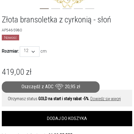
Złota bransoletka z cyrkonią - słoń
AP546-5980
Nowość
12
Rozmiar:
cm
419,00
zł
Oszczędź z ADC
20,95
zł
Otrzymasz status
GOLD na start i stały rabat -5%.
Dowiedz się więcej
DODAJ DO KOSZYKA