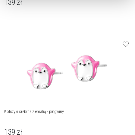
139
zł
Kolczyki srebrne z emalią - pingwiny
139
zł