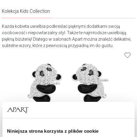
Kolekcja Kids Collection
Każda kobieta uwielbia podkreślać pięknymi dodatkami swoją
osobowość i niepowtarzalny styl. Także te najmłodsze uwielbiają
piękną biżuterię! Dlatego w salonach Apart można znaleźć delikatne,
subtelne wzory, które z pewnością przypadną im do gustu.
Kolczyki srebrne z cyrkoniami i emalią - misie panda
Niniejsza strona korzysta z plików cookie