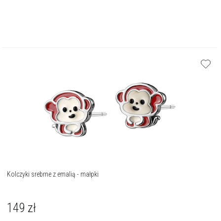
Kolczyki srebrne z emalią - małpki
149
zł