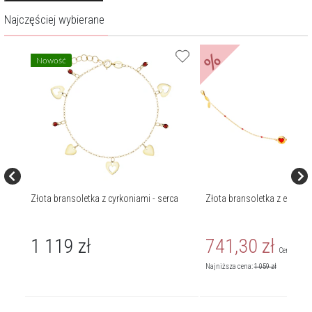
Najczęściej wybierane
%
Nowość
Złota bransoletka z cyrkoniami - serca
Złota bransoletka z emalią, 
1 119
zł
741,30
zł
279
zł
Cena regul
Najniższa cena:
1 059
zł