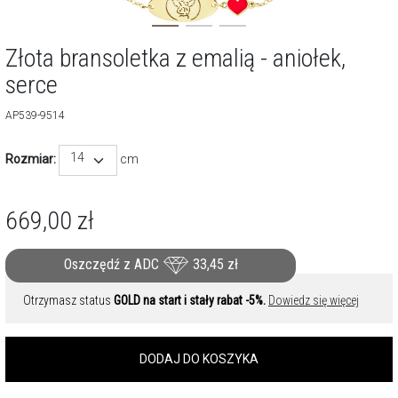
Złota bransoletka z emalią - aniołek,
serce
AP539-9514
14
Rozmiar:
cm
669,00
zł
Oszczędź z ADC
33,45
zł
Otrzymasz status
GOLD na start i stały rabat -5%.
Dowiedz się więcej
DODAJ DO KOSZYKA