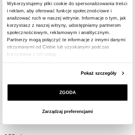
Wykorzystujemy pliki cookie do spersonalizowania treści
194
zł
i reklam, aby oferować funkcje społecznościowe i
analizować ruch w naszej witrynie. Informacje o tym, jak
korzystasz z naszej witryny, udostępniamy partnerom
społecznościowym, reklamowym i analitycznym.
Partnerzy mogą połączyć te informacje z innymi danymi
otrzymanymi od Ciebie lub uzyskanymi podczas
korzystania z ich usług.
Szczegółowe informacje o zasadach wykorzystania
Pokaż szczegóły
przez nas plików cookie znajdziesz w
Polityce
prywatności
.
ZGODA
Klikając
ZGODA
wyrażasz zgodę na zainstalowanie
wszystkich rodzajów plików cookie, z których
Zarządzaj preferencjami
korzystamy. Możesz również wybrać jaki rodzaj plików
Kolczyki srebrne z emalią - króliczki
cookie zainstalujemy na Twoim urządzeniu, klikając
Zarządzaj preferencjami
. W każdej chwili możesz
dokonać zmiany wybranych przez Ciebie plików cookie.