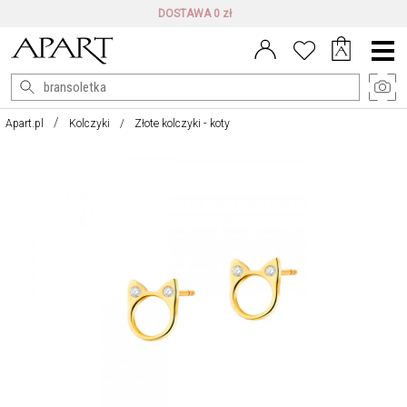
DARMOWE ZWROTY DO 100 DNI
Menu
główne
Apart.pl
Kolczyki
Złote kolczyki - koty