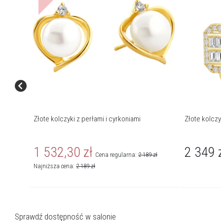
Złote kolczyki z perłami i cyrkoniami
Złote kolczy
1 532,30
zł
2 349
Cena regularna:
2 189
zł
Najniższa cena:
2 189
zł
Sprawdź dostępność w salonie