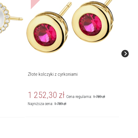
i
Złote kolczyki z cyrkoniami
Złote ko
1 252,30
zł
3 66
Cena regularna:
1 789
zł
Najniższa cena:
1 789
zł