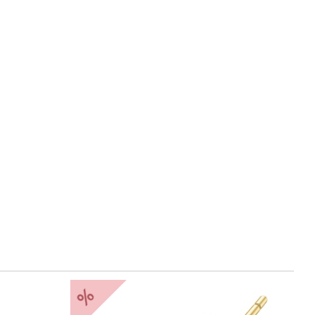
%
Nowość