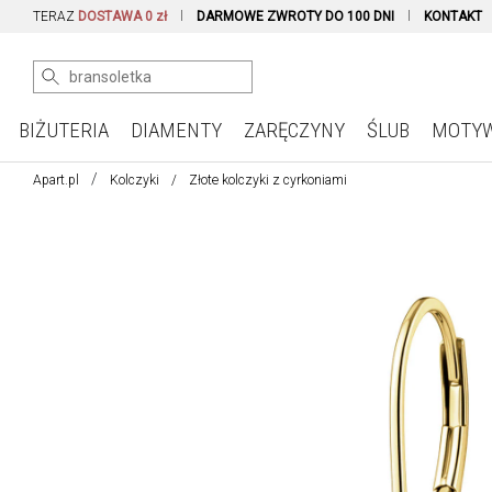
TERAZ
DOSTAWA 0 zł
DARMOWE ZWROTY DO 100 DNI
KONTAKT
BIŻUTERIA
DIAMENTY
ZARĘCZYNY
ŚLUB
MOTY
Apart.pl
Kolczyki
Złote kolczyki z cyrkoniami