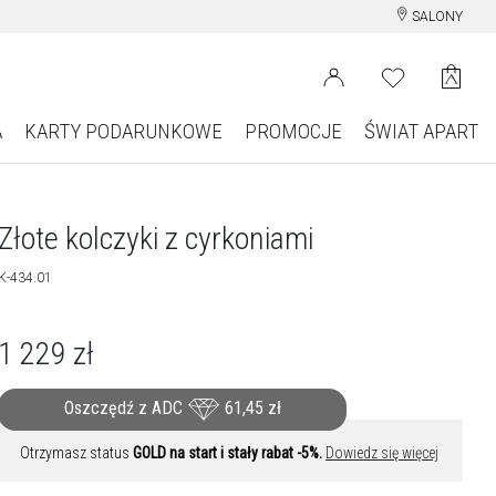
SALONY
A
KARTY PODARUNKOWE
PROMOCJE
ŚWIAT APART
Złote kolczyki z cyrkoniami
K-434.01
1 229
zł
Oszczędź z ADC
61,45
zł
Otrzymasz status
GOLD na start i stały rabat -5%.
Dowiedz się więcej