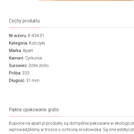
Cechy produktu
Nr wzoru
: K-434.01
Kategoria
:
Kolczyki
Marka
:
Apart
Kamień:
Cyrkonia
Surowiec:
Żółte złoto
Próba:
333
Długość:
31 mm
Piękne opakowanie gratis
Kupione na apart.pl produkty są domyślnie pakowane w ekologicz
wprowadziliśmy w trosce o ochronę środowiska. Są one estetyczn