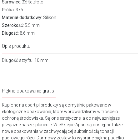
Surowiec:
Żółte złoto
Próba:
375
Materiał dodatkowy:
Silikon
Szerokość:
5.5 mm
Długość:
8.6 mm
Opis produktu
Długość sztyftu: 10 mm
Piękne opakowanie gratis
Kupione na apart.pl produkty są domyślnie pakowane w
ekologiczne opakowania, które wprowadziliśmy w trosce o
ochronę środowiska. Są one estetyczne, a co najważniejsze
przyjazne naszej planecie. W eSklepie Apart są dostępne także
nowe opakowania w zachwycającej subtelnością tonacji
pudrowego różu. Darmowy zestaw to wybrane piękne pudełko