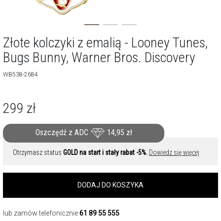
Złote kolczyki z emalią - Looney Tunes,
Bugs Bunny, Warner Bros. Discovery
WB538-2684
299
zł
Oszczędź z ADC
14,95
zł
Otrzymasz status
GOLD na start i stały rabat -5%.
Dowiedz się więcej
DODAJ DO KOSZYKA
lub zamów telefonicznie
61 89 55 555