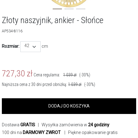
Złoty naszyjnik, ankier - Słońce
AP534-8116
42
Rozmiar:
cm
727,30
zł
Cena regularna:
1 039
zł
(-30%)
Najniższa cena z 30 dni przed obniżką:
1 039
zł
(-30%)
DODAJ DO KOSZYKA
Dostawa
GRATIS
| Wysyłka zamówienia w
24 godziny
100 dni na
DARMOWY ZWROT
| Piękne opakowanie gratis