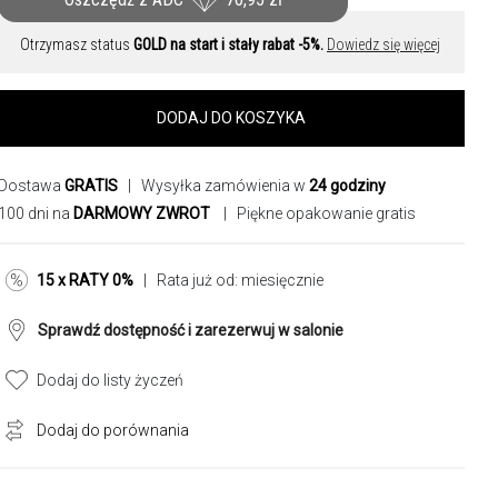
Otrzymasz status
GOLD na start i stały rabat -5%.
Dowiedz się więcej
DODAJ DO KOSZYKA
Dostawa
GRATIS
| Wysyłka zamówienia w
24 godziny
100 dni na
DARMOWY ZWROT
| Piękne opakowanie gratis
15 x RATY 0%
| Rata już od:
miesięcznie
Sprawdź dostępność i zarezerwuj w salonie
Dodaj do listy życzeń
Dodaj do porównania