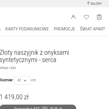
SALONY
A
KARTY PODARUNKOWE
PROMOCJE
ŚWIAT APART
Złoty naszyjnik z onyksami
syntetycznymi - serca
AP542-1593
Rozmiar:
cm
42
1 419,00
zł
Oszczędź z ADC
70,95
zł