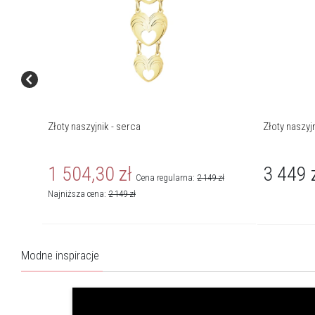
Złoty naszyjnik - serca
Złoty naszyj
1 504,30
zł
3 449
Cena regularna:
2 149
zł
Najniższa cena:
2 149
zł
Modne inspiracje