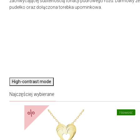
zachwycającej subtelnością tonacji pudrowego różu. Darmowy ze
pudełko oraz dołączona torebka upominkowa.
High-contrast mode
Najczęściej wybierane
%
Nowość