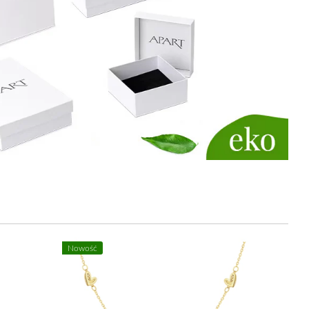
%
Nowość