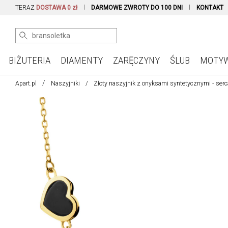
TERAZ
DOSTAWA 0 zł
DARMOWE ZWROTY DO 100 DNI
KONTAKT
BIŻUTERIA
DIAMENTY
ZARĘCZYNY
ŚLUB
MOTY
Apart.pl
Naszyjniki
Złoty naszyjnik z onyksami syntetycznymi - serc