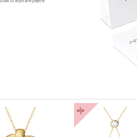
staw to wybrane piękne
%