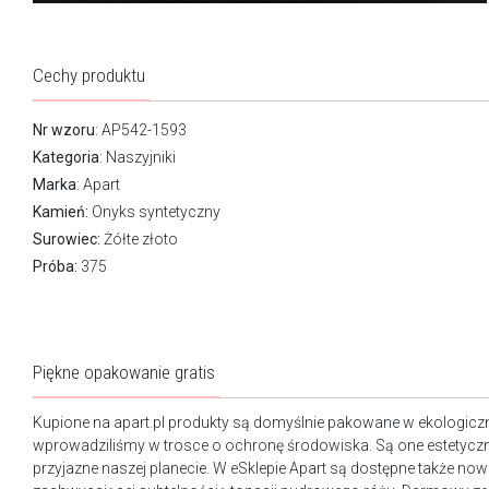
Cechy produktu
Nr wzoru
: AP542-1593
Kategoria
:
Naszyjniki
Marka
:
Apart
Kamień:
Onyks syntetyczny
Surowiec:
Żółte złoto
Próba:
375
Piękne opakowanie gratis
Kupione na apart.pl produkty są domyślnie pakowane w ekologicz
wprowadziliśmy w trosce o ochronę środowiska. Są one estetyczn
przyjazne naszej planecie. W eSklepie Apart są dostępne także n