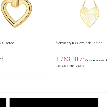
nik - serce
Złoty naszyjnik z cyrkonią - serce
zł
1 763,30
zł
Cena regularna:
Najniższa cena:
2 519
zł