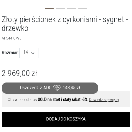
Złoty pierścionek z cyrkoniami - sygnet -
drzewko
AP544-0795
14
Rozmiar:
2 969,00
zł
Oszczędź z ADC
148,45
zł
Otrzymasz status
GOLD na start i stały rabat -5%.
Dowiedz się więcej
DODAJ DO KOSZYKA