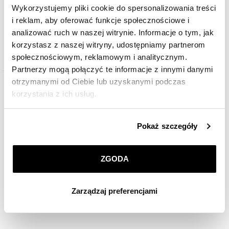
Wykorzystujemy pliki cookie do spersonalizowania treści
169
zł
i reklam, aby oferować funkcje społecznościowe i
analizować ruch w naszej witrynie. Informacje o tym, jak
korzystasz z naszej witryny, udostępniamy partnerom
społecznościowym, reklamowym i analitycznym.
Partnerzy mogą połączyć te informacje z innymi danymi
otrzymanymi od Ciebie lub uzyskanymi podczas
korzystania z ich usług.
Szczegółowe informacje o zasadach wykorzystania
Pokaż szczegóły
przez nas plików cookie znajdziesz w
Polityce
prywatności
.
ZGODA
Klikając
ZGODA
wyrażasz zgodę na zainstalowanie
wszystkich rodzajów plików cookie, z których
Zarządzaj preferencjami
korzystamy. Możesz również wybrać jaki rodzaj plików
Zawieszka srebrna z cyrkoniami - motyl
cookie zainstalujemy na Twoim urządzeniu, klikając
Zarządzaj preferencjami
. W każdej chwili możesz
dokonać zmiany wybranych przez Ciebie plików cookie.