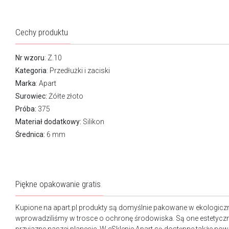
Cechy produktu
Nr wzoru
: Z.10
Kategoria
:
Przedłużki i zaciski
Marka
:
Apart
Surowiec:
Żółte złoto
Próba:
375
Materiał dodatkowy:
Silikon
Średnica:
6 mm
Piękne opakowanie gratis
Kupione na apart.pl produkty są domyślnie pakowane w ekologicz
wprowadziliśmy w trosce o ochronę środowiska. Są one estetyczn