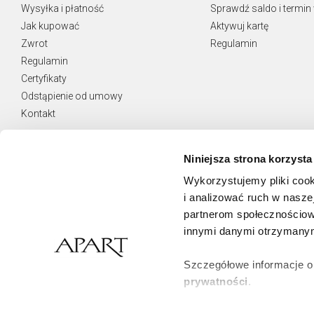
Wysyłka i płatność
Sprawdź saldo i termin
Jak kupować
Aktywuj kartę
Zwrot
Regulamin
Regulamin
Certyfikaty
Odstąpienie od umowy
Kontakt
Niniejsza strona korzysta
Wykorzystujemy pliki cook
NEWSLETTER
i analizować ruch w naszej
Otrzymuj najnowsze oferty.
partnerom społecznościow
innymi danymi otrzymanymi
Zamawiam usługę Newsletter i wyrażam zgodę
na świadczenie jej na podstawie
Regulaminu Usługi Newsletter
Szczegółowe informacje o
prywatności
.
Zapisz się