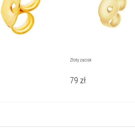
Złoty zacisk
79
zł