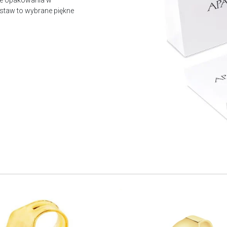
owe opakowania w
staw to wybrane piękne