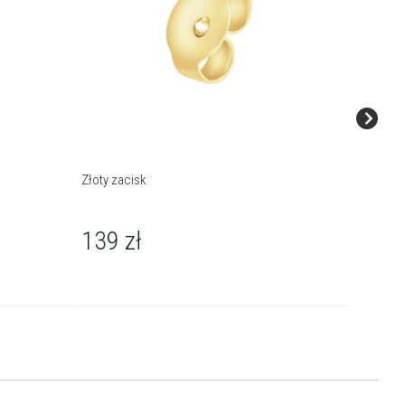
Złoty zacisk
Złoty za
139
zł
89
z