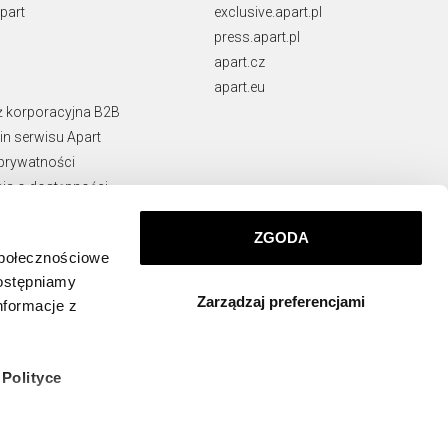
part
exclusive.apart.pl
press.apart.pl
apart.cz
apart.eu
ż korporacyjna B2B
n serwisu Apart
 prywatności
ja o dostępności
rawne
ie naruszeń
ZGODA
społecznościowe
KONTAKT
dostępniamy
Zarządzaj preferencjami
info@apart.pl
nformacje z
w
Polityce