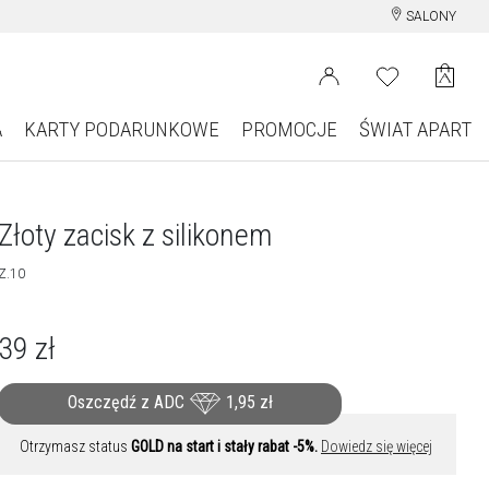
SALONY
A
KARTY PODARUNKOWE
PROMOCJE
ŚWIAT APART
Złoty zacisk z silikonem
Z.10
39
zł
Oszczędź z ADC
1,95
zł
Otrzymasz status
GOLD na start i stały rabat -5%.
Dowiedz się więcej