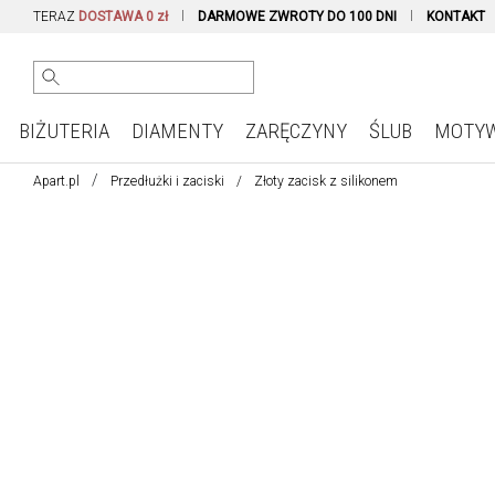
TERAZ
DOSTAWA 0 zł
DARMOWE ZWROTY DO 100 DNI
KONTAKT
BIŻUTERIA
DIAMENTY
ZARĘCZYNY
ŚLUB
MOTY
Apart.pl
Przedłużki i zaciski
Złoty zacisk z silikonem