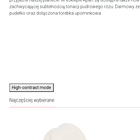
przyjazne naszej planecie. W eSklepie Apart są dostępne także n
zachwycającej subtelnością tonacji pudrowego różu. Darmowy ze
pudełko oraz dołączona torebka upominkowa.
High-contrast mode
Najczęściej wybierane