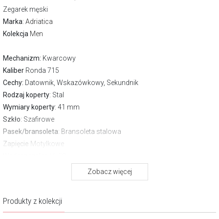
Zegarek męski
Marka
:
Adriatica
Kolekcja
Men
Mechanizm:
Kwarcowy
Kaliber
Ronda 715
Cechy:
Datownik, Wskazówkowy, Sekundnik
Rodzaj koperty
: Stal
Wymiary koperty
: 41 mm
Szkło
: Szafirowe
Pasek/bransoleta
: Bransoleta stalowa
Zapięcie
Motylkowe
Wodoszczelność:
50 m
Gwarancja producenta:
2 lata
Zobacz więcej
O marce Adriatica
Produkty z kolekcji
Zegarki adriatica produkowane są we włoskiej części Szwajcarii.