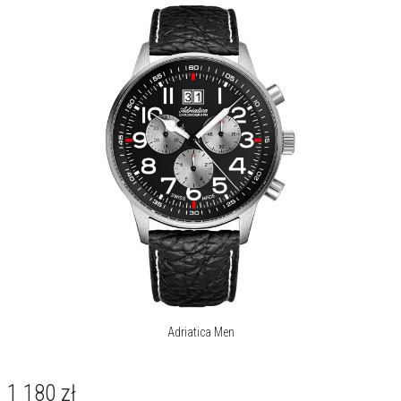
Dzięki temu łączą tradycyjną precyzję wykonania oraz odrobinę
południowej nonszalancji.
Adriatica Men
1 180
zł