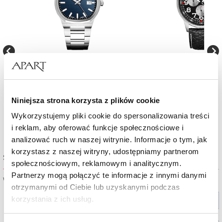
Zegarek męski Adriatica Men
Zegarek męski Adriatica Me
990
zł
1 180
zł
Niniejsza strona korzysta z plików cookie
Wykorzystujemy pliki cookie do spersonalizowania treści
i reklam, aby oferować funkcje społecznościowe i
analizować ruch w naszej witrynie. Informacje o tym, jak
korzystasz z naszej witryny, udostępniamy partnerom
Sprawdź dostępność w salonie
społecznościowym, reklamowym i analitycznym.
Partnerzy mogą połączyć te informacje z innymi danymi
Wybierz miasto lub salon
otrzymanymi od Ciebie lub uzyskanymi podczas
Wybierz miasto
korzystania z ich usług.