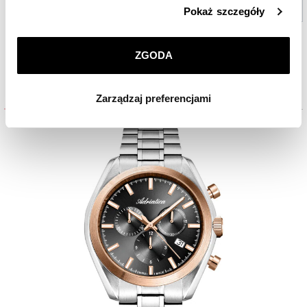
Szczegółowe informacje o zasadach wykorzystania
Wybierz salon (opcjonalnie)
Pokaż szczegóły
przez nas plików cookie znajdziesz w
Polityce
prywatności
.
Sprawdź
ZGODA
Klikając
ZGODA
wyrażasz zgodę na zainstalowanie
wszystkich rodzajów plików cookie, z których
Inni Klienci oglądali również
Zarządzaj preferencjami
korzystamy. Możesz również wybrać jaki rodzaj plików
cookie zainstalujemy na Twoim urządzeniu, klikając
Zarządzaj preferencjami
. W każdej chwili możesz
dokonać zmiany wybranych przez Ciebie plików cookie.