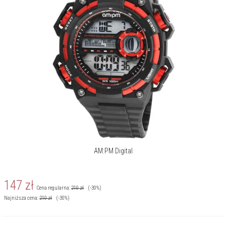
Więcej o marce
AM:PM Digital
147
zł
Cena regularna:
210
zł
(-30%)
Najniższa cena:
210
zł
(-30%)