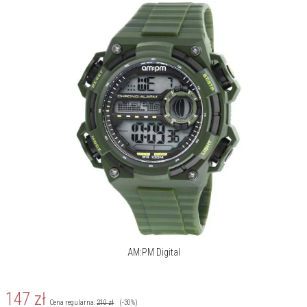
AM:PM Digital
147
zł
Cena regularna:
210
zł
(-30%)