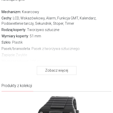
Mechanizm:
Kwarcowy
Cechy:
LCD, Wskazówkowy, Alarm, Funkcja GMT, Kalendarz,
Podświetlenie tarczy, Sekundnik, Stoper, Timer
Rodzaj koperty
: Tworzywo sztuczne
Wymiary koperty
: 51 mm
Szkło
: Plastik
Pasek/bransoleta
: Pasek z tworzywa sztucznego
Zapięcie
Zwykłe
Wodoszczelność:
100 m
Gwarancja producenta:
2 lata
Zobacz więcej
Pobierz instrukcję
O marce AM:PM
Produkty z kolekcji
Każdy zegarek AM:PM to atrybut przebojowości na co dzień,
niezależnie od okazji, jak również wyróżnik własnego stylu. Dostępne
są modele dla mężczyzn, kobiet oraz dzieci, w tym licencjonowane
zegarki z ulubionymi bohaterami najmłodszych.