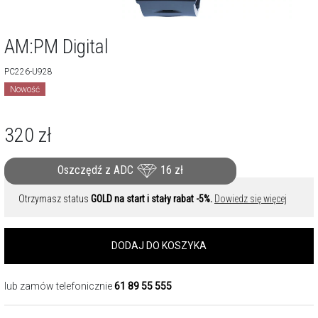
AM:PM Digital
PC226-U928
Nowość
320
zł
Oszczędź z ADC
16
zł
Otrzymasz status
GOLD na start i stały rabat -5%.
Dowiedz się więcej
DODAJ DO KOSZYKA
lub zamów telefonicznie
61 89 55 555