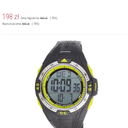
198
zł
Cena regularna:
660
zł
(-70%)
Najniższa cena:
660
zł
(-70%)