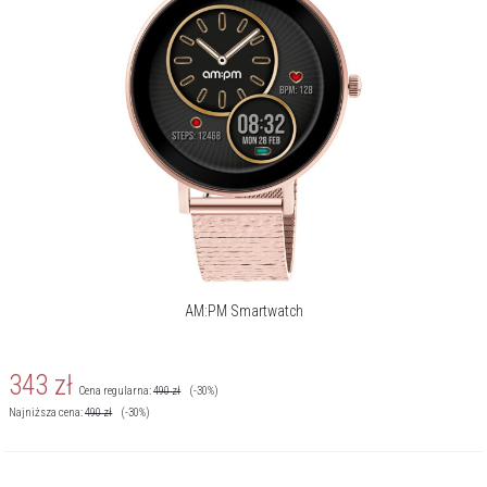
AM:PM Smartwatch
343
zł
Cena regularna:
490
zł
(-30%)
Najniższa cena:
490
zł
(-30%)