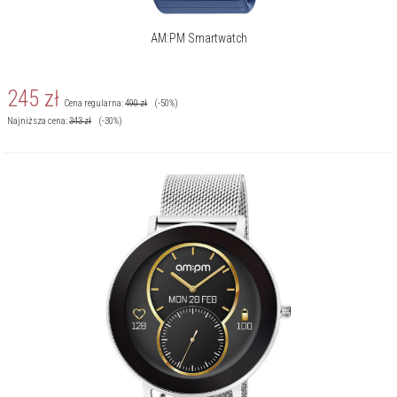
AM:PM Smartwatch
245
zł
Cena regularna:
490
zł
(-50%)
Najniższa cena:
343
zł
(-30%)