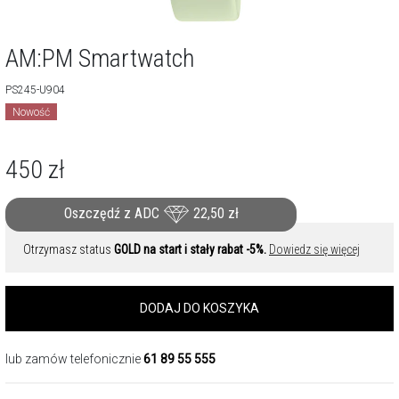
AM:PM Smartwatch
PS245-U904
Nowość
450
zł
Oszczędź z ADC
22,50
zł
Otrzymasz status
GOLD na start i stały rabat -5%.
Dowiedz się więcej
DODAJ DO KOSZYKA
lub zamów telefonicznie
61 89 55 555