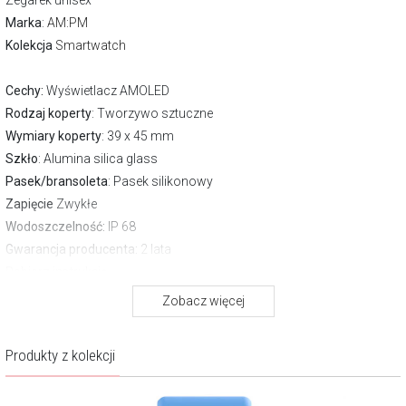
Zegarek unisex
Marka
:
AM:PM
Kolekcja
Smartwatch
Cechy:
Wyświetlacz AMOLED
Rodzaj koperty
: Tworzywo sztuczne
Wymiary koperty
: 39 x 45 mm
Szkło
: Alumina silica glass
Pasek/bransoleta
: Pasek silikonowy
Zapięcie
Zwykłe
Wodoszczelność:
IP 68
Gwarancja producenta:
2 lata
Pobierz instrukcję
Zobacz więcej
O marce AM:PM
Każdy zegarek AM:PM to atrybut przebojowości na co dzień,
Produkty z kolekcji
niezależnie od okazji, jak również wyróżnik własnego stylu. Dostępne
są modele dla mężczyzn, kobiet oraz dzieci, w tym licencjonowane