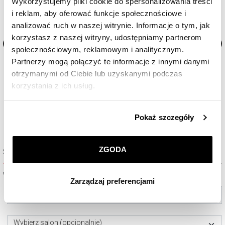
Wykorzystujemy pliki cookie do spersonalizowania treści
i reklam, aby oferować funkcje społecznościowe i
analizować ruch w naszej witrynie. Informacje o tym, jak
korzystasz z naszej witryny, udostępniamy partnerom
społecznościowym, reklamowym i analitycznym.
AM:PM Smartwatch
AM:PM Smartwatch
Partnerzy mogą połączyć te informacje z innymi danymi
otrzymanymi od Ciebie lub uzyskanymi podczas
korzystania z ich usług.
450
zł
450
zł
Szczegółowe informacje o zasadach wykorzystania
Pokaż szczegóły
przez nas plików cookie znajdziesz w
Polityce
prywatności
.
ZGODA
Sprawdź dostępność w salonie
Klikając
ZGODA
wyrażasz zgodę na zainstalowanie
wszystkich rodzajów plików cookie, z których
Wybierz miasto lub salon
Zarządzaj preferencjami
korzystamy. Możesz również wybrać jaki rodzaj plików
Wybierz miasto
cookie zainstalujemy na Twoim urządzeniu, klikając
Zarządzaj preferencjami
. W każdej chwili możesz
dokonać zmiany wybranych przez Ciebie plików cookie.
Wybierz salon (opcjonalnie)