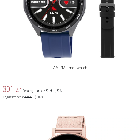
AM:PM Smartwatch
301
zł
Cena regularna:
430
zł
(-30%)
Najniższa cena:
430
zł
(-30%)