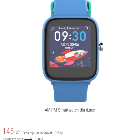
zegarki z ulubionymi bohaterami najmłodszych.
Więcej o marce
AM:PM Smartwatch dla dzieci
145
zł
Cena regularna:
290
zł
(-50%)
Najniższa cena:
203
zł
(-30%)