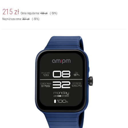
215
zł
Cena regularna:
430
zł
(-50%)
Najniższa cena:
301
zł
(-30%)