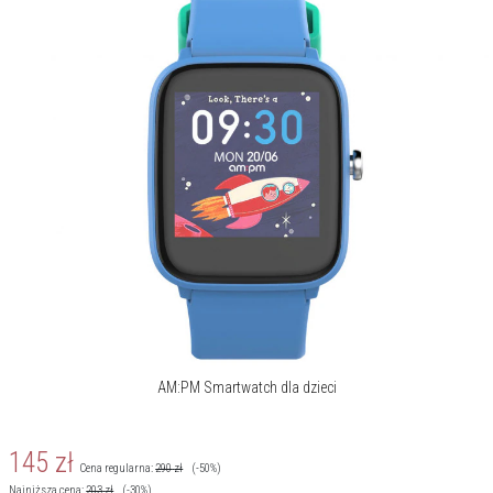
zegarki z ulubionymi bohaterami najmłodszych.
Więcej o marce
AM:PM Smartwatch dla dzieci
145
zł
Cena regularna:
290
zł
(-50%)
Najniższa cena:
203
zł
(-30%)