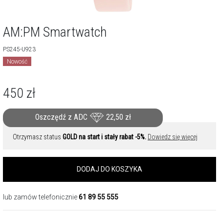
AM:PM Smartwatch
PS245-U923
Nowość
450
zł
Oszczędź z ADC
22,50
zł
Otrzymasz status
GOLD na start i stały rabat -5%.
Dowiedz się więcej
DODAJ DO KOSZYKA
lub zamów telefonicznie
61 89 55 555