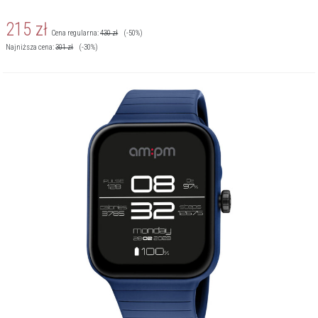
215
zł
Cena regularna:
430
zł
(-50%)
Najniższa cena:
301
zł
(-30%)