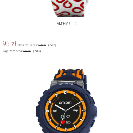
AM:PM Club
95
zł
Cena regularna:
190
zł
(-50%)
Najniższa cena:
190
zł
(-50%)