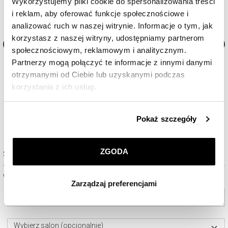
Wykorzystujemy pliki cookie do spersonalizowania treści
i reklam, aby oferować funkcje społecznościowe i
analizować ruch w naszej witrynie. Informacje o tym, jak
korzystasz z naszej witryny, udostępniamy partnerom
społecznościowym, reklamowym i analitycznym.
AM:PM Smartwatch
AM:PM Smartwatch
Partnerzy mogą połączyć te informacje z innymi danymi
otrzymanymi od Ciebie lub uzyskanymi podczas
korzystania z ich usług.
450
zł
450
zł
Szczegółowe informacje o zasadach wykorzystania
Pokaż szczegóły
przez nas plików cookie znajdziesz w
Polityce
prywatności
.
ZGODA
Sprawdź dostępność w salonie
Klikając
ZGODA
wyrażasz zgodę na zainstalowanie
wszystkich rodzajów plików cookie, z których
Wybierz miasto lub salon
Zarządzaj preferencjami
korzystamy. Możesz również wybrać jaki rodzaj plików
Wybierz miasto
cookie zainstalujemy na Twoim urządzeniu, klikając
Zarządzaj preferencjami
. W każdej chwili możesz
dokonać zmiany wybranych przez Ciebie plików cookie.
Wybierz salon (opcjonalnie)