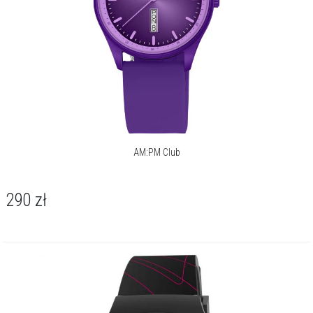
AM:PM Club
290
zł