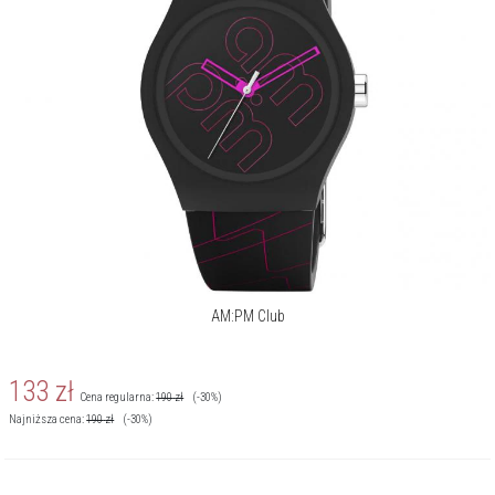
AM:PM Club
133
zł
Cena regularna:
190
zł
(-30%)
Najniższa cena:
190
zł
(-30%)