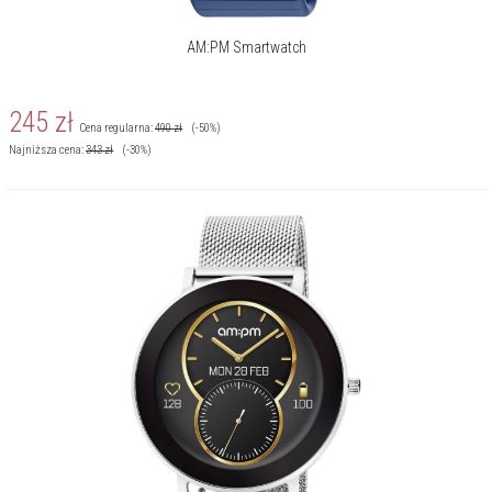
AM:PM Smartwatch
245
zł
Cena regularna:
490
zł
(-50%)
Najniższa cena:
343
zł
(-30%)