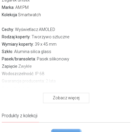
Zegarek unisex
Marka
:
AM:PM
Kolekcja
Smartwatch
Cechy:
Wyświetlacz AMOLED
Rodzaj koperty
: Tworzywo sztuczne
Wymiary koperty
: 39 x 45 mm
Szkło
: Alumina silica glass
Pasek/bransoleta
: Pasek silikonowy
Zapięcie
Zwykłe
Wodoszczelność:
IP 68
Gwarancja producenta:
2 lata
Pobierz instrukcję
Zobacz więcej
O marce AM:PM
Każdy zegarek AM:PM to atrybut przebojowości na co dzień,
Produkty z kolekcji
niezależnie od okazji, jak również wyróżnik własnego stylu. Dostępne
są modele dla mężczyzn, kobiet oraz dzieci, w tym licencjonowane